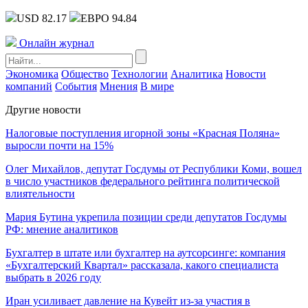
USD 82.17
ЕВРО 94.84
Онлайн журнал
Экономика
Общество
Технологии
Аналитика
Новости
компаний
События
Мнения
В мире
Другие новости
Налоговые поступления игорной зоны «Красная Поляна»
выросли почти на 15%
Олег Михайлов, депутат Госдумы от Республики Коми, вошел
в число участников федерального рейтинга политической
влиятельности
Мария Бутина укрепила позиции среди депутатов Госдумы
РФ: мнение аналитиков
Бухгалтер в штате или бухгалтер на аутсорсинге: компания
«Бухгалтерский Квартал» рассказала, какого специалиста
выбрать в 2026 году
Иран усиливает давление на Кувейт из-за участия в