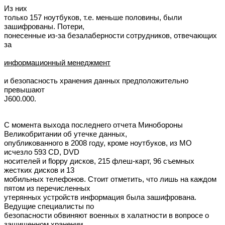
Из них
только 157 ноутбуков, т.е. меньше половины, были
зашифрованы. Потери,
понесенные из-за безалаберности сотрудников, отвечающих
за
информационный менеджмент
и безопасность хранения данных предположительно
превышают
Ј600.000.
С момента выхода последнего отчета Минобороны
Великобритании об утечке данных,
опубликованного в 2008 году, кроме ноутбуков, из МО
исчезло 593 CD, DVD
носителей и floppy дисков, 215 флеш-карт, 96 съемных
жестких дисков и 13
мобильных телефонов. Стоит отметить, что лишь на каждом
пятом из перечисленных
утерянных устройств информация была зашифрована.
Ведущие специалисты по
безопасности обвиняют военных в халатности в вопросе о
защищенном хранении