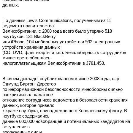
данных.
По данным Lewis Communications, полученным из 11
ведомств правительства
Великобритании, с 2008 года всего было утеряно 518
ноутбуков, 131 BlackBerry
или iPhone, 104 мобильных устройств и 932 электронных
устройств хранения данных
(CD, DVD, флеш-карты и т.п.). Безалаберность сотрудников
министерств обошлась
налогоплательщикам Великобритании в Ј781,453.
В своем докладе, опубликованном в июне 2008 года, сэр
Эдмунд Бартон, Директор
по информационной безопасносности минобороны сильно
раскритиковал халатное
отношение сотрудников ведомства к безопасности хранения
данных, которое привело
к краже ноутбука, принадлежавшего Королевскому флоту. В
ноутбуке содержались
данные 600,000 новобранцев и потенциальных кандидатов на
вступление в
вооруженные силы.