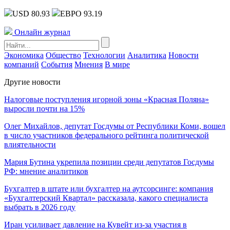
USD 80.93
ЕВРО 93.19
Онлайн журнал
Экономика
Общество
Технологии
Аналитика
Новости
компаний
События
Мнения
В мире
Другие новости
Налоговые поступления игорной зоны «Красная Поляна»
выросли почти на 15%
Олег Михайлов, депутат Госдумы от Республики Коми, вошел
в число участников федерального рейтинга политической
влиятельности
Мария Бутина укрепила позиции среди депутатов Госдумы
РФ: мнение аналитиков
Бухгалтер в штате или бухгалтер на аутсорсинге: компания
«Бухгалтерский Квартал» рассказала, какого специалиста
выбрать в 2026 году
Иран усиливает давление на Кувейт из-за участия в