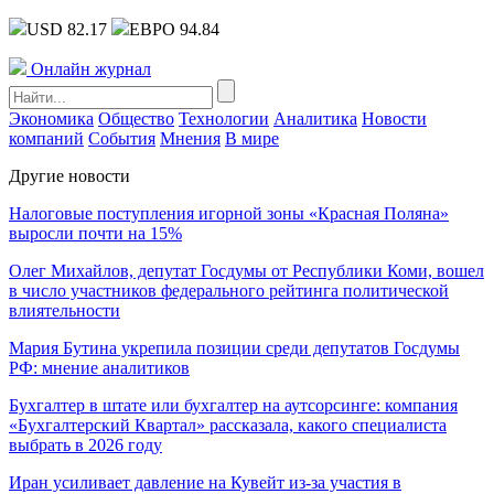
USD 82.17
ЕВРО 94.84
Онлайн журнал
Экономика
Общество
Технологии
Аналитика
Новости
компаний
События
Мнения
В мире
Другие новости
Налоговые поступления игорной зоны «Красная Поляна»
выросли почти на 15%
Олег Михайлов, депутат Госдумы от Республики Коми, вошел
в число участников федерального рейтинга политической
влиятельности
Мария Бутина укрепила позиции среди депутатов Госдумы
РФ: мнение аналитиков
Бухгалтер в штате или бухгалтер на аутсорсинге: компания
«Бухгалтерский Квартал» рассказала, какого специалиста
выбрать в 2026 году
Иран усиливает давление на Кувейт из-за участия в