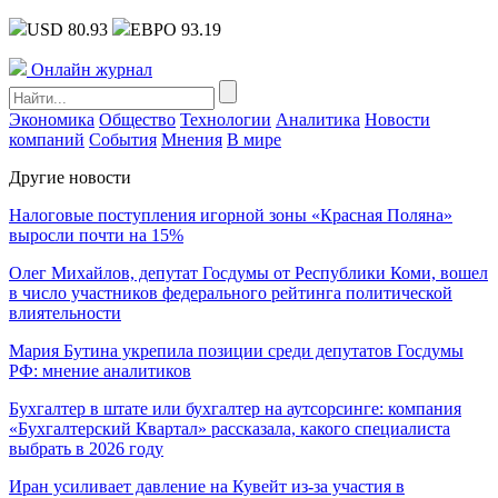
USD 80.93
ЕВРО 93.19
Онлайн журнал
Экономика
Общество
Технологии
Аналитика
Новости
компаний
События
Мнения
В мире
Другие новости
Налоговые поступления игорной зоны «Красная Поляна»
выросли почти на 15%
Олег Михайлов, депутат Госдумы от Республики Коми, вошел
в число участников федерального рейтинга политической
влиятельности
Мария Бутина укрепила позиции среди депутатов Госдумы
РФ: мнение аналитиков
Бухгалтер в штате или бухгалтер на аутсорсинге: компания
«Бухгалтерский Квартал» рассказала, какого специалиста
выбрать в 2026 году
Иран усиливает давление на Кувейт из-за участия в