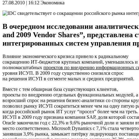
27.08.2010 | 16:12
Экономика
В очередном исследовании аналитической
and 2009 Vendor Shares”, представлена
интегрированных систем управления пре
Влияние экономического кризиса привело к радикальному
сокращению ИТ-бюджетов крупных компаний, уменьшилось и 
полномасштабных
проектов по внедрению информационных с
уровня ИСУП. В 2009 году существенно снизился спрос
на решения ИСУП в сегменте малых и средних предприятий.
Вместе с тем обширная база существующих клиентов,
проекты по внедрению отдельных функциональных модулей, а
возросший спрос на решения бизнес-аналитики со стороны кр
позволил рынку ИСУП сократиться менее чем на одну пятую ра
когда российский рынок ИТ услуг “просел” более чем на треть
ИСУП в 2009 году признана компания SAP, доля которой соста
Oracle закончили год с 22,3% и 9,6% рыночной доли и заняли в
место соответственно. Microsoft Dynamics с 7,1% стала четверто
занявшая 3,9% рынка, замыкает пятёрку лидирующих поставщи