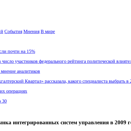
ий
События
Мнения
В мире
сли почти на 15%
 число участников федерального рейтинга политической влияте
 мнение аналитиков
хгалтерский Квартал» рассказала, какого специалиста выбрать в 
ких операциях
о 30
ынка интегрированных систем управления в 2009 г