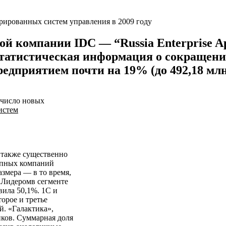
 компании IDC — “Russia Enterprise Appl
 статистическая информация о сокращени
дприятием почти на 19% (до 492,18 млн.
число новых
истем
 также существенно
упных компаний
змера — в то время,
. Лидеромв сегменте
вила 50,1%. 1С и
торое и третье
й. «Галактика»,
ков. Суммарная доля