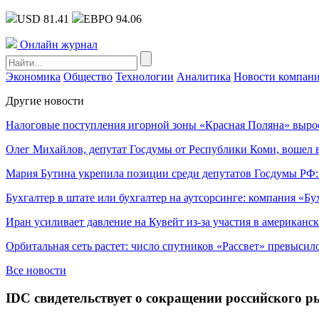
USD 81.41
ЕВРО 94.06
Онлайн журнал
Экономика
Общество
Технологии
Аналитика
Новости компан
Другие новости
Налоговые поступления игорной зоны «Красная Поляна» выро
Олег Михайлов, депутат Госдумы от Республики Коми, вошел в
Мария Бутина укрепила позиции среди депутатов Госдумы РФ:
Бухгалтер в штате или бухгалтер на аутсорсинге: компания «Бу
Иран усиливает давление на Кувейт из-за участия в американс
Орбитальная сеть растет: число спутников «Рассвет» превысил
Все новости
IDC свидетельствует о сокращении российского р