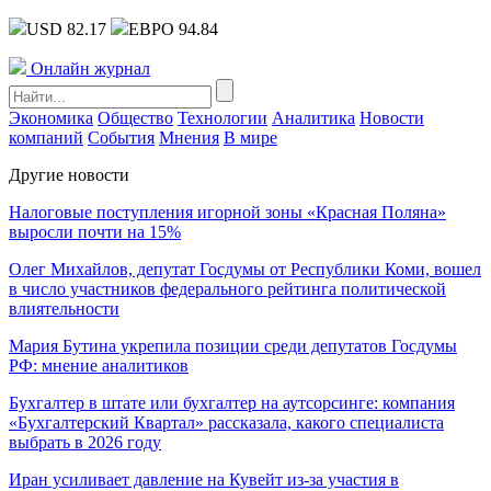
USD 82.17
ЕВРО 94.84
Онлайн журнал
Экономика
Общество
Технологии
Аналитика
Новости
компаний
События
Мнения
В мире
Другие новости
Налоговые поступления игорной зоны «Красная Поляна»
выросли почти на 15%
Олег Михайлов, депутат Госдумы от Республики Коми, вошел
в число участников федерального рейтинга политической
влиятельности
Мария Бутина укрепила позиции среди депутатов Госдумы
РФ: мнение аналитиков
Бухгалтер в штате или бухгалтер на аутсорсинге: компания
«Бухгалтерский Квартал» рассказала, какого специалиста
выбрать в 2026 году
Иран усиливает давление на Кувейт из-за участия в