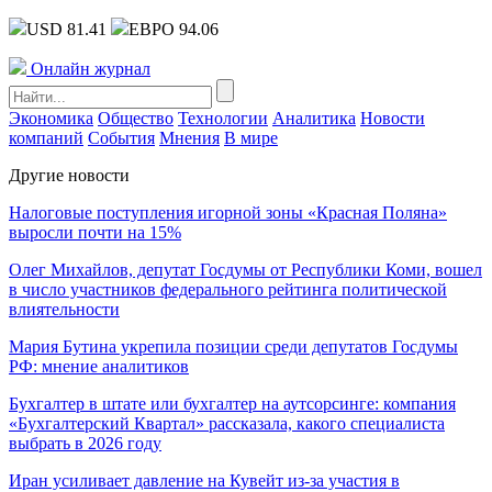
USD 81.41
ЕВРО 94.06
Онлайн журнал
Экономика
Общество
Технологии
Аналитика
Новости
компаний
События
Мнения
В мире
Другие новости
Налоговые поступления игорной зоны «Красная Поляна»
выросли почти на 15%
Олег Михайлов, депутат Госдумы от Республики Коми, вошел
в число участников федерального рейтинга политической
влиятельности
Мария Бутина укрепила позиции среди депутатов Госдумы
РФ: мнение аналитиков
Бухгалтер в штате или бухгалтер на аутсорсинге: компания
«Бухгалтерский Квартал» рассказала, какого специалиста
выбрать в 2026 году
Иран усиливает давление на Кувейт из-за участия в