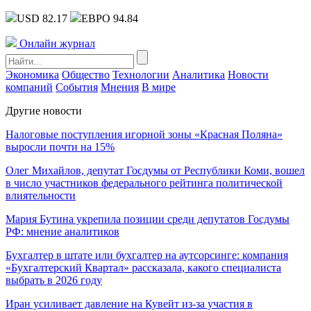
USD 82.17
ЕВРО 94.84
Онлайн журнал
Экономика
Общество
Технологии
Аналитика
Новости
компаний
События
Мнения
В мире
Другие новости
Налоговые поступления игорной зоны «Красная Поляна»
выросли почти на 15%
Олег Михайлов, депутат Госдумы от Республики Коми, вошел
в число участников федерального рейтинга политической
влиятельности
Мария Бутина укрепила позиции среди депутатов Госдумы
РФ: мнение аналитиков
Бухгалтер в штате или бухгалтер на аутсорсинге: компания
«Бухгалтерский Квартал» рассказала, какого специалиста
выбрать в 2026 году
Иран усиливает давление на Кувейт из-за участия в