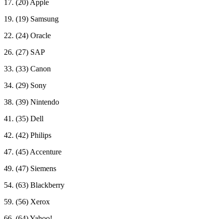
17. (20) Apple
19. (19) Samsung
22. (24) Oracle
26. (27) SAP
33. (33) Canon
34. (29) Sony
38. (39) Nintendo
41. (35) Dell
42. (42) Philips
47. (45) Accenture
49. (47) Siemens
54. (63) Blackberry
59. (56) Xerox
66. (64) Yahoo!