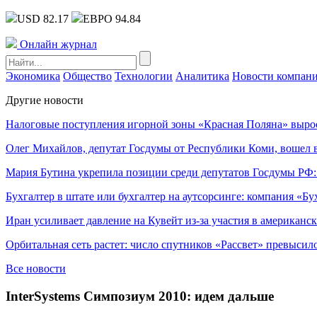
USD 82.17
ЕВРО 94.84
Онлайн журнал
Экономика
Общество
Технологии
Аналитика
Новости компан
Другие новости
Налоговые поступления игорной зоны «Красная Поляна» выро
Олег Михайлов, депутат Госдумы от Республики Коми, вошел в
Мария Бутина укрепила позиции среди депутатов Госдумы РФ:
Бухгалтер в штате или бухгалтер на аутсорсинге: компания «Бу
Иран усиливает давление на Кувейт из-за участия в американс
Орбитальная сеть растет: число спутников «Рассвет» превысил
Все новости
InterSystems Симпозиум 2010: идем дальше