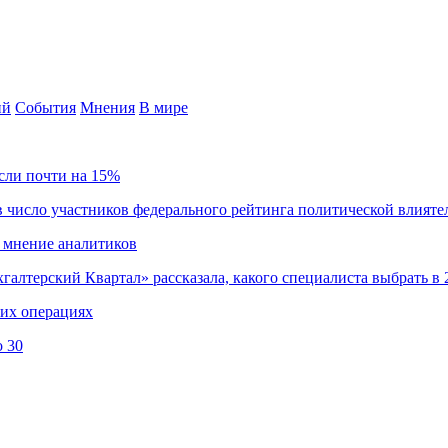
ий
События
Мнения
В мире
сли почти на 15%
 число участников федерального рейтинга политической влияте
 мнение аналитиков
хгалтерский Квартал» рассказала, какого специалиста выбрать в 
ких операциях
о 30