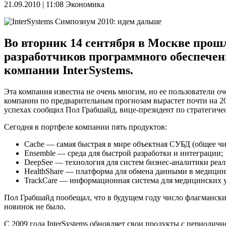
21.09.2010 | 11:08
Экономика
Во вторник 14 сентября в Москве прош
разработчиков программного обеспечен
компании InterSystems.
Эта компания известна не очень многим, но ее пользователи оч
компании по предварительным прогнозам вырастет почти на 20%
успехах сообщил Пол Грабшайд, вице-президент по стратегич
Сегодня в портфеле компании пять продуктов:
Cache — самая быстрая в мире объектная СУБД (общее чи
Ensemble — среда для быстрой разработки и интеграции;
DeepSee — технология для систем бизнес-аналитики реал
HealthShare — платформа для обмена данными в медицин
TrackCare — информационная система для медицинских уч
Пол Грабшайд пообещал, что в будущем году число флагманских
новинок не было.
С 2009 года InterSystems обновляет свои продукты с периодичн