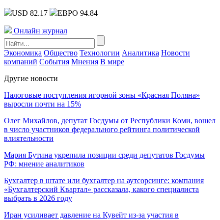
USD 82.17
ЕВРО 94.84
Онлайн журнал
Экономика
Общество
Технологии
Аналитика
Новости
компаний
События
Мнения
В мире
Другие новости
Налоговые поступления игорной зоны «Красная Поляна»
выросли почти на 15%
Олег Михайлов, депутат Госдумы от Республики Коми, вошел
в число участников федерального рейтинга политической
влиятельности
Мария Бутина укрепила позиции среди депутатов Госдумы
РФ: мнение аналитиков
Бухгалтер в штате или бухгалтер на аутсорсинге: компания
«Бухгалтерский Квартал» рассказала, какого специалиста
выбрать в 2026 году
Иран усиливает давление на Кувейт из-за участия в