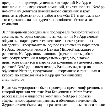
представили примеры успешных внедрений NetApp и
показали на примере своих компаний, как технологии NetApp
помогли им добиться значительного снижения затрат,
повысить эффективность работы службы ИТ в целом, и как
это отразилось на конкурентоспособности бизнеса их
компаний.
За пленарными заседаниями последовали технологические
сессии, на которых специалисты компании NetApp смогли
обсудить с партнерами технические аспекты успешных
внедрений. Представитель одного из ключевых партнеров
NetApp, Технологического Центра Microsoft рассказал о
решениях NetApp, повышающих эффективность работы
бизнес-приложений и виртуальных сред MS, а также
пригласил клиентов и партнеров компании на демонстрацию
решений NetApp в своем центре. FastLane, партнер по
обучению NetApp, представила информацию о тренингах и
курсах по технологиям NetApp для технических
специалистов.
В рамках мероприятия была проведена пресс-конференция, в
которой приняли участие Вэл Берковичи и Мэтт Уоттс,
рассказавшие о лидерстве компании NetApp в области
эффективного хранения данных и облачных вычислений.
Журналистами были заданы различные вопросы относительно