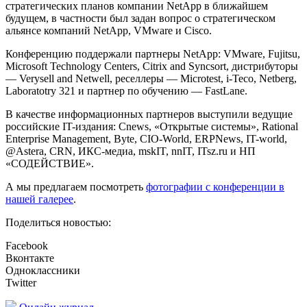
стратегических планов компании NetApp в ближайшем
будущем, в частности был задан вопрос о стратегическом
альянсе компаний NetApp, VMware и Cisco.
Конференцию поддержали партнеры NetApp: VMware, Fujitsu,
Microsoft Technology Centers, Citrix and Syncsort, дистрибуторы
— Verysell and Netwell, реселлеры — Microtest, i-Teco, Netberg,
Laboratotry 321 и партнер по обучению — FastLane.
В качестве информационных партнеров выступили ведущие
российские IT-издания: Cnews, «Открытые системы», Rational
Enterprise Management, Byte, CIO-World, ERPNews, IT-world,
@Astera, CRN, ИКС-медиа, mskIT, nnIT, ITsz.ru и НП
«СОДЕЙСТВИЕ».
А мы предлагаем посмотреть
фотографии с конференции в
нашей галерее
.
Поделиться новостью:
Facebook
Вконтакте
Одноклассники
Twitter