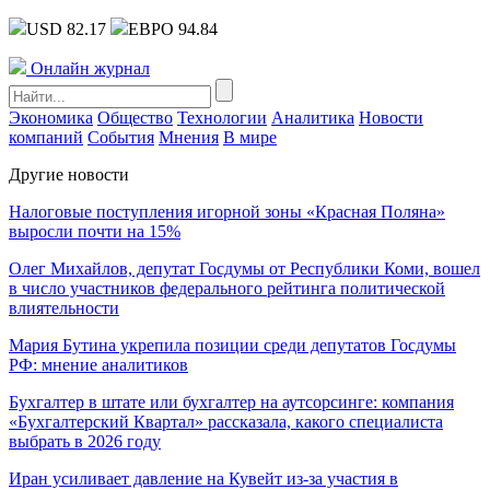
USD 82.17
ЕВРО 94.84
Онлайн журнал
Экономика
Общество
Технологии
Аналитика
Новости
компаний
События
Мнения
В мире
Другие новости
Налоговые поступления игорной зоны «Красная Поляна»
выросли почти на 15%
Олег Михайлов, депутат Госдумы от Республики Коми, вошел
в число участников федерального рейтинга политической
влиятельности
Мария Бутина укрепила позиции среди депутатов Госдумы
РФ: мнение аналитиков
Бухгалтер в штате или бухгалтер на аутсорсинге: компания
«Бухгалтерский Квартал» рассказала, какого специалиста
выбрать в 2026 году
Иран усиливает давление на Кувейт из-за участия в