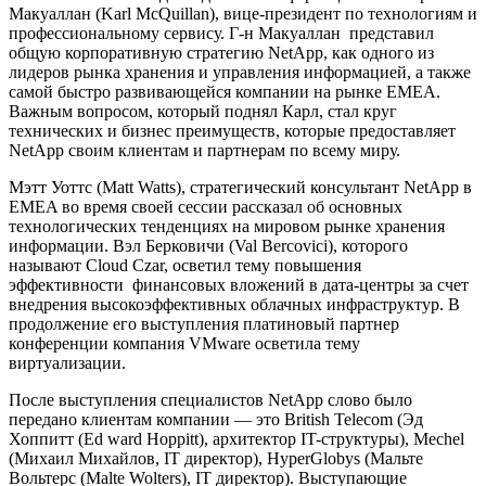
Макуаллан (Karl McQuillan), вице-президент по технологиям и
профессиональному сервису. Г-н Макуаллан представил
общую корпоративную стратегию NetApp, как одного из
лидеров рынка хранения и управления информацией, а также
самой быстро развивающейся компании на рынке EMEA.
Важным вопросом, который поднял Карл, стал круг
технических и бизнес преимуществ, которые предоставляет
NetApp своим клиентам и партнерам по всему миру.
Мэтт Уоттс (Matt Watts), стратегический консультант NetApp в
EMEA во время своей сессии рассказал об основных
технологических тенденциях на мировом рынке хранения
информации. Вэл Берковичи (Val Bercovici), которого
называют Cloud Czar, осветил тему повышения
эффективности финансовых вложений в дата-центры за счет
внедрения высокоэффективных облачных инфраструктур. В
продолжение его выступления платиновый партнер
конференции компания VMware осветила тему
виртуализации.
После выступления специалистов NetApp слово было
передано клиентам компании — это British Telecom (Эд
Хоппитт (Ed ward Hoppitt), архитектор IT-структуры), Mechel
(Михаил Михайлов, IT директор), HyperGlobys (Мальте
Вольтерс (Malte Wolters), IT директор). Выступающие