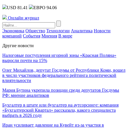
USD 81.41
ЕВРО 94.06
Онлайн журнал
Экономика
Общество
Технологии
Аналитика
Новости
компаний
События
Мнения
В мире
Другие новости
Налоговые поступления игорной зоны «Красная Поляна»
выросли почти на 15%
Олег Михайлов, депутат Госдумы от Республики Коми, вошел
в число участников федерального рейтинга политической
влиятельности
Мария Бутина укрепила позиции среди депутатов Госдумы
РФ: мнение аналитиков
Бухгалтер в штате или бухгалтер на аутсорсинге: компания
«Бухгалтерский Квартал» рассказала, какого специалиста
выбрать в 2026 году
Иран усиливает давление на Кувейт из-за участия в