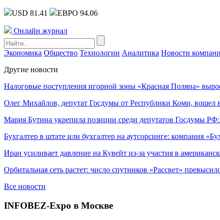
USD 81.41
ЕВРО 94.06
Онлайн журнал
Экономика
Общество
Технологии
Аналитика
Новости компан
Другие новости
Налоговые поступления игорной зоны «Красная Поляна» выро
Олег Михайлов, депутат Госдумы от Республики Коми, вошел в
Мария Бутина укрепила позиции среди депутатов Госдумы РФ:
Бухгалтер в штате или бухгалтер на аутсорсинге: компания «Бу
Иран усиливает давление на Кувейт из-за участия в американс
Орбитальная сеть растет: число спутников «Рассвет» превысил
Все новости
INFOBEZ-Expo в Москве