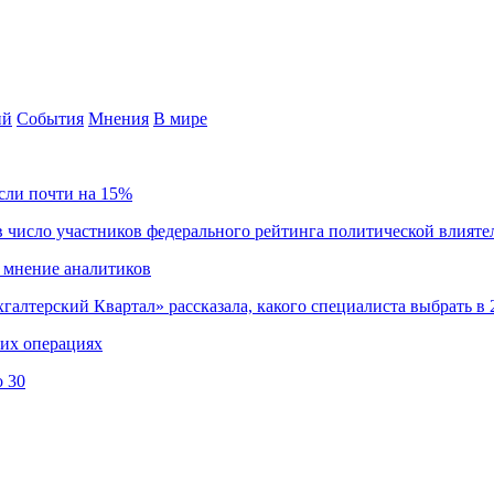
ий
События
Мнения
В мире
сли почти на 15%
 число участников федерального рейтинга политической влияте
 мнение аналитиков
хгалтерский Квартал» рассказала, какого специалиста выбрать в 
ких операциях
о 30