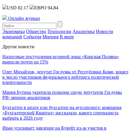
USD 82.17
ЕВРО 94.84
Онлайн журнал
Экономика
Общество
Технологии
Аналитика
Новости
компаний
События
Мнения
В мире
Другие новости
Налоговые поступления игорной зоны «Красная Поляна»
выросли почти на 15%
Олег Михайлов, депутат Госдумы от Республики Коми, вошел
в число участников федерального рейтинга политической
влиятельности
Мария Бутина укрепила позиции среди депутатов Госдумы
РФ: мнение аналитиков
Бухгалтер в штате или бухгалтер на аутсорсинге: компания
«Бухгалтерский Квартал» рассказала, какого специалиста
выбрать в 2026 году
Иран усиливает давление на Кувейт из-за участия в