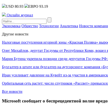
USD 80.93
ЕВРО 93.19
Онлайн журнал
Экономика
Общество
Технологии
Аналитика
Новости компан
Другие новости
Налоговые поступления игорной зоны «Красная Поляна» выро
Олег Михайлов, депутат Госдумы от Республики Коми, вошел в
Мария Бутина укрепила позиции среди депутатов Госдумы РФ:
Бухгалтер в штате или бухгалтер на аутсорсинге: компания «Бу
Иран усиливает давление на Кувейт из-за участия в американс
Орбитальная сеть растет: число спутников «Рассвет» превысил
Все новости
Microsoft сообщает о беспрецедентной волне вред