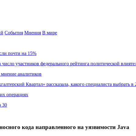
ий
События
Мнения
В мире
сли почти на 15%
 число участников федерального рейтинга политической влияте
 мнение аналитиков
хгалтерский Квартал» рассказала, какого специалиста выбрать в 
ких операциях
о 30
оносного кода направленного на уязвимости Java