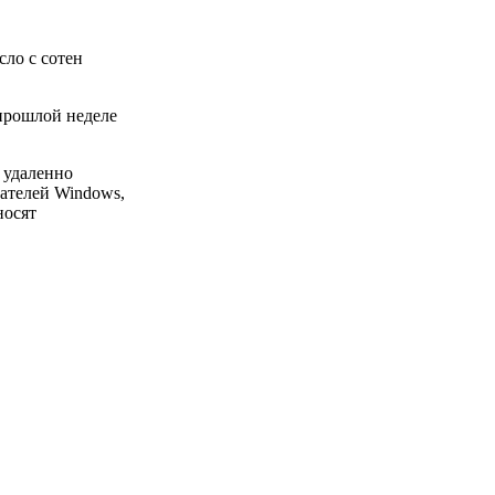
сло с сотен
прошлой неделе
 удаленно
вателей Windows,
носят