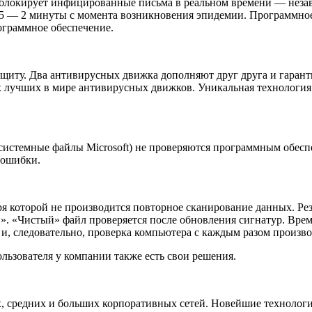
 и блокирует инфицированные письма в реальном времени — нез
5 — 2 минуты с момента возникновения эпидемии. Программное 
ограммное обеспечение.
щиту. Два антивирусных движка дополняют друг друга и гаран
 лучших в мире антивирусных движков. Уникальная технология 
истемные файлы Microsoft) не проверяются программным обеспе
 ошибки.
я которой не производится повторное сканирование данных. Р
и». «Чистый» файл проверяется после обновления сигнатур. Вр
 и, следовательно, проверка компьютера с каждым разом произво
ользователя у компании также есть свои решения.
, средних и больших корпоративных сетей. Новейшие технологи