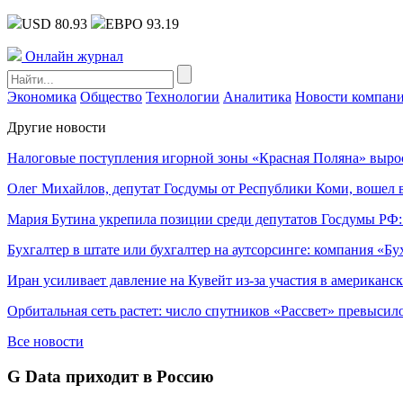
USD 80.93
ЕВРО 93.19
Онлайн журнал
Экономика
Общество
Технологии
Аналитика
Новости компан
Другие новости
Налоговые поступления игорной зоны «Красная Поляна» выро
Олег Михайлов, депутат Госдумы от Республики Коми, вошел в
Мария Бутина укрепила позиции среди депутатов Госдумы РФ:
Бухгалтер в штате или бухгалтер на аутсорсинге: компания «Бу
Иран усиливает давление на Кувейт из-за участия в американс
Орбитальная сеть растет: число спутников «Рассвет» превысил
Все новости
G Data приходит в Россию