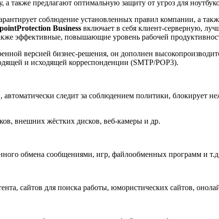
, а также предлагают оптимальную защиту от угроз для ноутбуко
арантирует соблюдение установленных правил компании, а такж
ointProtection
Business
включает в себя клиент-серверную, луч
акже эффективные, повышающие уровень рабочей продуктивност
енной версией бизнес-решения, он дополнен высокопроизводите
ходящей и исходящей корреспонденции (SMTP/POP3).
ии, автоматически следит за соблюдением политики, блокирует 
ков, внешних жёстких дисков, веб-камеры и др.
ного обмена сообщениями, игр, файлообменных программ и т.д
тента, сайтов для поиска работы, юмористических сайтов, онолай