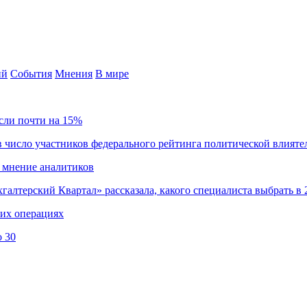
ий
События
Мнения
В мире
сли почти на 15%
 число участников федерального рейтинга политической влияте
 мнение аналитиков
хгалтерский Квартал» рассказала, какого специалиста выбрать в 
ких операциях
о 30