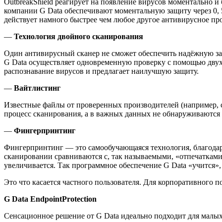
OutbreakShield реагирует на появление вирусов моментально
компании G Data обеспечивают моментальную защиту через 0, 
действует намного быстрее чем любое другое антивирусное пр
—
Технология двойного сканирования
Один антивирусный сканер не сможет обеспечить надёжную за
G Data осуществляет одновременную проверку с помощью двух
распознавание вирусов и предлагает наилучшую защиту.
—
Вайтлистинг
Известные файлы от проверенных производителей (например, с
процесс сканирования, а в важных данных не обнаруживаются
—
Фингерпринтинг
Фингерпринтинг — это самообучающаяся технология, благодар
сканировании сравниваются с, так называемыми, «отпечаткам
увеличивается. Так программное обеспечение G Data «учится»,
Это что касается частного пользователя. Для корпоративного п
G
Data
EndpointProtection
Сенсационное решение от G Data идеально подходит для малых