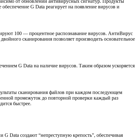
ависимо от обновлений антивирусных сигнатур. Продукты
обеспечение G Data реагирует на появление вирусов и
тируют 100 — процентное распознавание вирусов. АнтиВирус
двойного сканирования позволяет производить основательное
чением G Data на наличие вирусов. Таким образом ускоряется
езультаты сканирования файлов при каждом последующем
еменной промежуток до повторной проверки каждый раз
дится быстрее.
и G Data создают “непреступную крепость”, обеспечивая