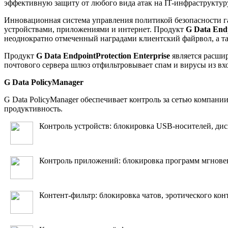
эффективную защиту от любого вида атак на IT-инфраструктуру
Инновационная система управления политикой безопасности г
устройствами, приложениями и интернет. Продукт
G
Data
Endp
неоднократно отмеченный наградами клиентский файрвол, а т
Продукт
G
Data
EndpointProtection
Enterprise
является расшир
почтового сервера шлюз отфильтровывает спам и вирусы из в
G
Data
PolicyManager
G Data PolicyManager обеспечивает контроль за сетью компан
продуктивность.
Контроль устройств: блокировка USB-носителей, дис
Контроль приложений: блокировка программ мгновен
Контент-фильтр: блокировка чатов, эротического кон