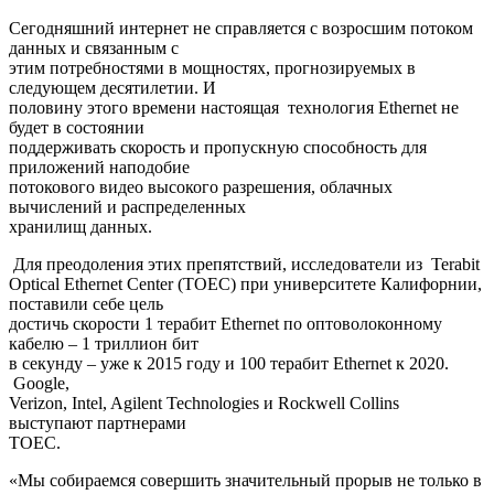
Сегодняшний интернет не справляется с возросшим потоком
данных и связанным с
этим потребностями в мощностях, прогнозируемых в
следующем десятилетии. И
половину этого времени настоящая технология Ethernet не
будет в состоянии
поддерживать скорость и пропускную способность для
приложений наподобие
потокового видео высокого разрешения, облачных
вычислений и распределенных
хранилищ данных.
Для преодоления этих препятствий, исследователи из Terabit
Optical Ethernet Center (TOEC) при университете Калифорнии,
поставили себе цель
достичь скорости 1 терабит Ethernet по оптоволоконному
кабелю – 1 триллион бит
в секунду – уже к 2015 году и 100 терабит Ethernet к 2020.
Google,
Verizon, Intel, Agilent Technologies и Rockwell Collins
выступают партнерами
TOEC.
«Мы собираемся совершить значительный прорыв не только в