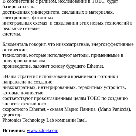
В соответствие с релизом, исследование в TOEC будет
базироваться на
достижениях университета, сделанных в материалах,
электронике, фотонных
интегральных схемах, и связывании этих новых технологий в
реальные сетевые
системы.
Блюменталь говорит, что низкозатратные, энергоэффективные
оптические
технологии, которые используют методы, применяемые в
полупроводниковом
производстве, заложат основу будущего Ethernet.
«Наша стратегия использования кремниевой фотоники
направлена на создание
низкозатратных, интегрированных, терабитных устройств,
которые полностью
соответствуют провозглашенным целям TOEC по созданию
энергоэффективного
скоростного Ethernet,» сказал Марио Паница (Mario Paniccia),
директор
Photonics Technology Lab компании Intel.
Источник:
www.zdnet.com