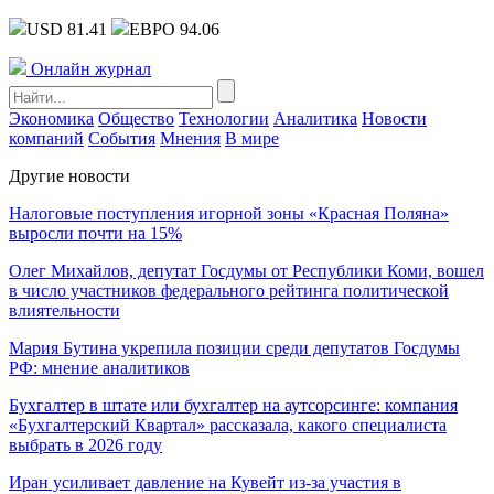
USD 81.41
ЕВРО 94.06
Онлайн журнал
Экономика
Общество
Технологии
Аналитика
Новости
компаний
События
Мнения
В мире
Другие новости
Налоговые поступления игорной зоны «Красная Поляна»
выросли почти на 15%
Олег Михайлов, депутат Госдумы от Республики Коми, вошел
в число участников федерального рейтинга политической
влиятельности
Мария Бутина укрепила позиции среди депутатов Госдумы
РФ: мнение аналитиков
Бухгалтер в штате или бухгалтер на аутсорсинге: компания
«Бухгалтерский Квартал» рассказала, какого специалиста
выбрать в 2026 году
Иран усиливает давление на Кувейт из-за участия в