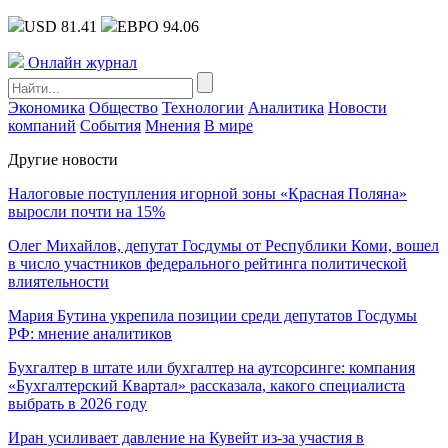
USD 81.41
ЕВРО 94.06
Онлайн журнал
Экономика
Общество
Технологии
Аналитика
Новости
компаний
События
Мнения
В мире
Другие новости
Налоговые поступления игорной зоны «Красная Поляна»
выросли почти на 15%
Олег Михайлов, депутат Госдумы от Республики Коми, вошел
в число участников федерального рейтинга политической
влиятельности
Мария Бутина укрепила позиции среди депутатов Госдумы
РФ: мнение аналитиков
Бухгалтер в штате или бухгалтер на аутсорсинге: компания
«Бухгалтерский Квартал» рассказала, какого специалиста
выбрать в 2026 году
Иран усиливает давление на Кувейт из-за участия в