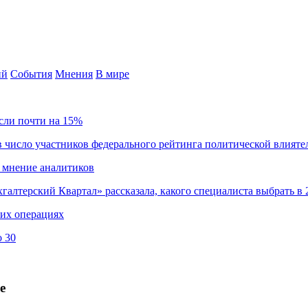
ий
События
Мнения
В мире
сли почти на 15%
 число участников федерального рейтинга политической влияте
 мнение аналитиков
хгалтерский Квартал» рассказала, какого специалиста выбрать в 
ких операциях
о 30
e