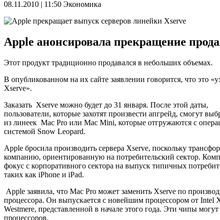
08.11.2010 | 11:50
Экономика
Apple анонсировала прекращение продаж 
Этот продукт традиционно продавался в небольших объемах.
В опубликованном на их сайте заявлении говорится, что это «у
Xserve».
Заказать Xserve можно будет до 31 января. После этой даты,
пользователи, которые захотят произвести апгрейд, смогут выб
из линеек Mac Pro или Mac Mini, которые отгружаются с опер
системой Snow Leopard.
Apple бросила производить сервера Xserve, поскольку трансфо
компанию, ориентированную на потребительский сектор. Ком
фокус с корпоративного сектора на выпуск типичных потребит
таких как iPhone и iPad.
Apple заявила, что Mac Pro может заменить Xserve по произво
процессора. Он выпускается с новейшим процессором от Intel 
Westmere, представленной в начале этого года. Эти чипы могут
процессоров.