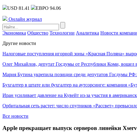
USD 81.41
ЕВРО 94.06
Онлайн журнал
Экономика
Общество
Технологии
Аналитика
Новости компан
Другие новости
Налоговые поступления игорной зоны «Красная Поляна» выро
Олег Михайлов, депутат Госдумы от Республики Коми, вошел в
Мария Бутина укрепила позиции среди депутатов Госдумы РФ:
Бухгалтер в штате или бухгалтер на аутсорсинге: компания «Бу
Иран усиливает давление на Кувейт из-за участия в американс
Орбитальная сеть растет: число спутников «Рассвет» превысил
Все новости
Apple прекращает выпуск серверов линейки Xserv