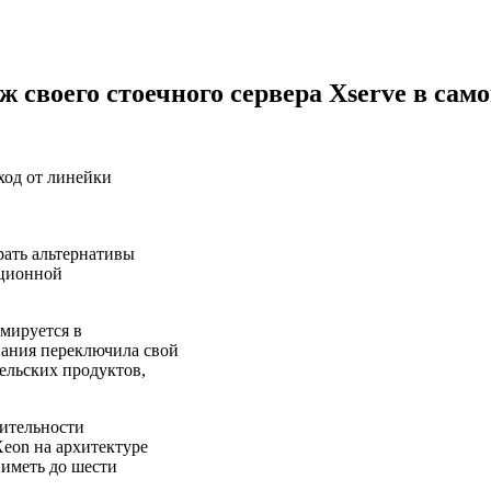
своего стоечного сервера Xserve в само
ход от линейки
рать альтернативы
ационной
рмируется в
пания переключила свой
ельских продуктов,
дительности
Xeon на архитектуре
 иметь до шести