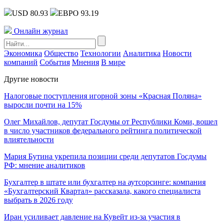
USD 80.93
ЕВРО 93.19
Онлайн журнал
Экономика
Общество
Технологии
Аналитика
Новости
компаний
События
Мнения
В мире
Другие новости
Налоговые поступления игорной зоны «Красная Поляна»
выросли почти на 15%
Олег Михайлов, депутат Госдумы от Республики Коми, вошел
в число участников федерального рейтинга политической
влиятельности
Мария Бутина укрепила позиции среди депутатов Госдумы
РФ: мнение аналитиков
Бухгалтер в штате или бухгалтер на аутсорсинге: компания
«Бухгалтерский Квартал» рассказала, какого специалиста
выбрать в 2026 году
Иран усиливает давление на Кувейт из-за участия в