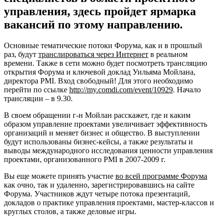
управления, здесь пройдет ярмарка
вакансий по этому направлению.
Основные тематические потоки Форума, как и в прошлый
раз, будут
транслироваться через Интернет
в реальном
времени. Также в сети можно будет посмотреть трансляцию
открытия Форума и ключевой доклад Уильяма Мойлана,
директора PMI. Вход свободный! Для этого необходимо
перейти по ссылке
http://my.comdi.com/event/10929
. Начало
трансляции – в 9.30.
В своем обращении г-н Мойлан расскажет, где и каким
образом управление проектами увеличивает эффективность
организаций и меняет бизнес и общество. В выступлении
будут использованы бизнес-кейсы, а также результаты и
выводы международного исследования ценности управления
проектами, организованного PMI в 2007-
2009 г
.
Вы еще можете принять участие
во всей программе Форума
как очно, так и удаленно, зарегистрировавшись на сайте
Форума. Участников ждут четыре потока презентаций,
докладов о практике управления проектами, мастер-классов и
круглых столов, а также деловые игры.