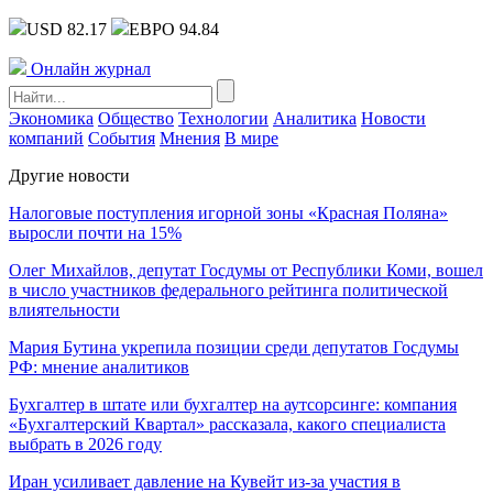
USD 82.17
ЕВРО 94.84
Онлайн журнал
Экономика
Общество
Технологии
Аналитика
Новости
компаний
События
Мнения
В мире
Другие новости
Налоговые поступления игорной зоны «Красная Поляна»
выросли почти на 15%
Олег Михайлов, депутат Госдумы от Республики Коми, вошел
в число участников федерального рейтинга политической
влиятельности
Мария Бутина укрепила позиции среди депутатов Госдумы
РФ: мнение аналитиков
Бухгалтер в штате или бухгалтер на аутсорсинге: компания
«Бухгалтерский Квартал» рассказала, какого специалиста
выбрать в 2026 году
Иран усиливает давление на Кувейт из-за участия в