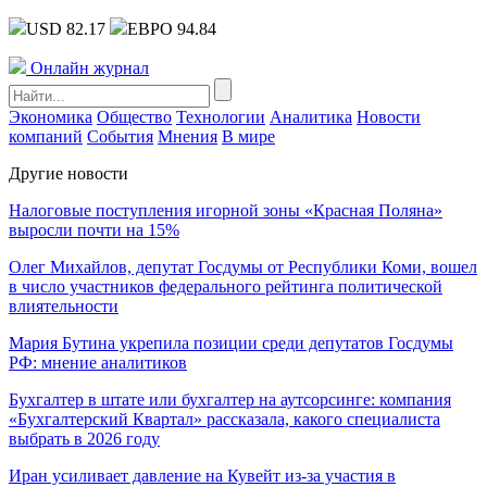
USD 82.17
ЕВРО 94.84
Онлайн журнал
Экономика
Общество
Технологии
Аналитика
Новости
компаний
События
Мнения
В мире
Другие новости
Налоговые поступления игорной зоны «Красная Поляна»
выросли почти на 15%
Олег Михайлов, депутат Госдумы от Республики Коми, вошел
в число участников федерального рейтинга политической
влиятельности
Мария Бутина укрепила позиции среди депутатов Госдумы
РФ: мнение аналитиков
Бухгалтер в штате или бухгалтер на аутсорсинге: компания
«Бухгалтерский Квартал» рассказала, какого специалиста
выбрать в 2026 году
Иран усиливает давление на Кувейт из-за участия в