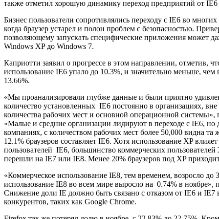
также отметил хорошую динамику переход предприятий от IE6 
Бизнес пользователи сопротивлялись переходу с IE6 во многих 
когда браузер устарел и полон проблем с безопасностью. Приве
позволяющему запускать специфические приложения может даж
Windows XP до Windows 7.
Каприотти заявил о прогрессе в этом направлении, отметив, ч
использование IE6 упало до 10.3%, и значительно меньше, чем
13.66%.
«Мы проанализировали глубже данные и были приятно удивлен
количество установленных IE6 постоянно в организациях, вне
количества рабочих мест и основной операционной системы»,
«Малые и средние организации лидируют в переходе с IE6, но
компаниях, с количеством рабочих мест более 50,000 видна та
12.1% браузеров составляет IE6. Хотя использование XP влияет 
пользователей IE6, большинство коммерческих пользователей
перешли на IE7 или IE8. Менее 20% браузеров под XP приходит
«Коммерческое использование IE8, тем временем, возросло до 
использование IE8 во всем мире выросло на 0.74% в ноябре», 
Снижение доли IE должно быть связано с отказом от IE6 и IE7 
конкурентов, таких как Google Chrome.
Firefox так же потерял долю в ноябре, с 22.83% до 22.75%. Кром