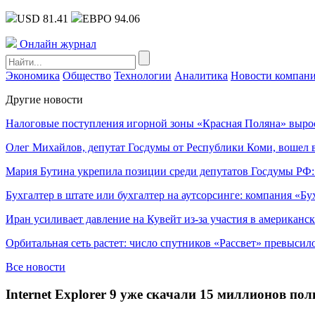
USD 81.41
ЕВРО 94.06
Онлайн журнал
Экономика
Общество
Технологии
Аналитика
Новости компан
Другие новости
Налоговые поступления игорной зоны «Красная Поляна» выро
Олег Михайлов, депутат Госдумы от Республики Коми, вошел в
Мария Бутина укрепила позиции среди депутатов Госдумы РФ:
Бухгалтер в штате или бухгалтер на аутсорсинге: компания «Бу
Иран усиливает давление на Кувейт из-за участия в американс
Орбитальная сеть растет: число спутников «Рассвет» превысил
Все новости
Internet Explorer 9 уже скачали 15 миллионов пол