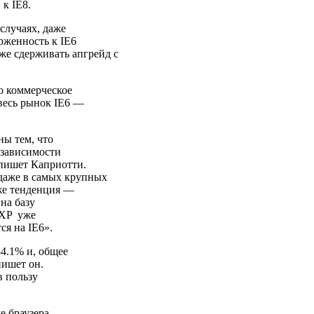
к IE8.
случаях, даже
рженность к IE6
е сдерживать апгрейд с
то коммерческое
 весь рынок IE6 —
ы тем, что
 зависимости
 пишет Каприотти.
 даже в самых крупных
 же тенденция —
на базу
 XP уже
ся на IE6».
34.1% и, общее
пишет он.
в пользу
е браузера