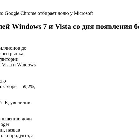
ей Windows 7 и Vista со дня появления бе
миллионов до
ового рынка
аудитории
 Vista и Windows
его
октябре – 59,2%,
й IE, увеличив
уменьшению доли
Roger
ии, назвав
ого продукта, а