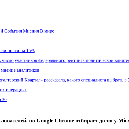
ий
События
Мнения
В мире
сли почти на 15%
 число участников федерального рейтинга политической влияте
 мнение аналитиков
хгалтерский Квартал» рассказала, какого специалиста выбрать в 
ких операциях
о 30
ьзователей, но Google Chrome отбирает долю у Micr