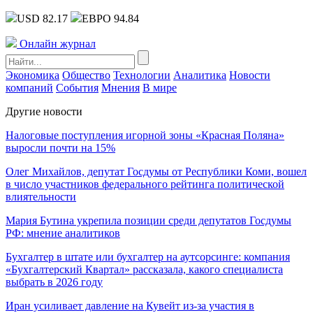
USD 82.17
ЕВРО 94.84
Онлайн журнал
Экономика
Общество
Технологии
Аналитика
Новости
компаний
События
Мнения
В мире
Другие новости
Налоговые поступления игорной зоны «Красная Поляна»
выросли почти на 15%
Олег Михайлов, депутат Госдумы от Республики Коми, вошел
в число участников федерального рейтинга политической
влиятельности
Мария Бутина укрепила позиции среди депутатов Госдумы
РФ: мнение аналитиков
Бухгалтер в штате или бухгалтер на аутсорсинге: компания
«Бухгалтерский Квартал» рассказала, какого специалиста
выбрать в 2026 году
Иран усиливает давление на Кувейт из-за участия в