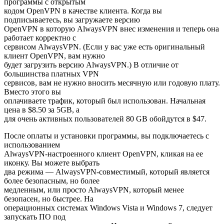
программы с открытым
кодом OpenVPN в качестве клиента. Когда вы
подписываетесь, вы загружаете версию
OpenVPN в которую AlwaysVPN внес изменения и теперь она
работает корректно с
сервисом AlwaysVPN. (Если у вас уже есть оригинальный
клиент OpenVPN, вам нужно
будет загрузить версию AlwaysVPN.) В отличие от
большинства платных VPN
сервисов, вам не нужно вносить месячную или годовую плату.
Вместо этого вы
оплачиваете трафик, который был использован. Начальная
цена в $8.50 за 5GB, а
для очень активных пользователей 80 GB обойдутся в $47.
После оплаты и установки программы, вы подключаетесь с
использованием
AlwaysVPN-настроенного клиент OpenVPN, кликая на ее
иконку. Вы можете выбрать
два режима — AlwaysVPN-совместимый, который является
более безопасным, но более
медленным, или просто AlwaysVPN, который менее
безопасен, но быстрее. На
операционных системах Windows Vista и Windows 7, следует
запускать ПО под