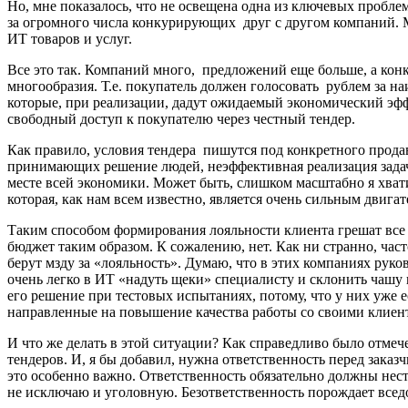
Но, мне показалось, что не освещена одна из ключевых проблем
за огромного числа конкурирующих друг с другом компаний. М
ИТ товаров и услуг.
Все это так. Компаний много, предложений еще больше, а кон
многообразия. Т.е. покупатель должен голосовать рублем за 
которые, при реализации, дадут ожидаемый экономический эф
свободный доступ к покупателю через честный тендер.
Как правило, условия тендера пишутся под конкретного продав
принимающих решение людей, неэффективная реализация задач 
месте всей экономики. Может быть, слишком масштабно я хвати
которая, как нам всем известно, является очень сильным двигат
Таким способом формирования лояльности клиента грешат все 
бюджет таким образом. К сожалению, нет. Как ни странно, час
берут мзду за «лояльность». Думаю, что в этих компаниях руко
очень легко в ИТ «надуть щеки» специалисту и склонить чашу 
его решение при тестовых испытаниях, потому, что у них уже 
направленные на повышение качества работы со своими клиента
И что же делать в этой ситуации? Как справедливо было отмеч
тендеров. И, я бы добавил, нужна ответственность перед зака
это особенно важно. Ответственность обязательно должны нест
не исключаю и уголовную. Безответственность порождает вседо