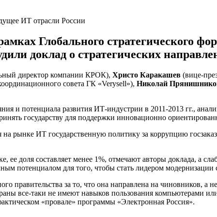
 рамках Глобального стратегического фо
удили доклад о стратегических направле
ьный директор компании КРОК),
Христо Каракашев
(вице-през
координационного совета ГК «Verysell»),
Николай Прянишников
ния и потенциала развития ИТ-индустрии в 2011-2013 гг., анали
принять государству для поддержки инновационно ориентированн
 на рынке ИТ государственную политику за коррупцию госзака
 ее доля составляет менее 1%, отмечают авторы доклада, а сла
очным потенциалом для того, чтобы стать лидером модернизаци
о правительства за то, что она направлена на чиновников, а не 
траны все-таки не имеют навыков пользования компьютерами или
фактическом «провале» программы «Электронная Россия».