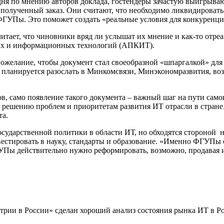
ня по мнению авторов доклада, гостендеры зачастую выигрываю
ь полученный заказ. Они считают, что необходимо ликвидироват
е ФГУПы. Это поможет создать «реальные условия для конкуренц
ает, что чиновники вряд ли услышат их мнение и как-то отреаг
ых и информационных технологий (АПКИТ).
елание, чтобы документ стал своеобразной «шпаргалкой» для 
д планируется разослать в Минкомсвязи, Минэкономразвития, воз
, само появление такого документа – важный шаг на пути само
о решению проблем и приоритетам развития ИТ отрасли в стран
та.
государственной политики в области ИТ, но обходятся стороной
нвестировать в науку, стандарты и образование. «Именно ФГУП
ФГУПы действительно нужно реформировать, возможно, продава
трии в России» сделан хороший анализ состояния рынка ИТ в Ро