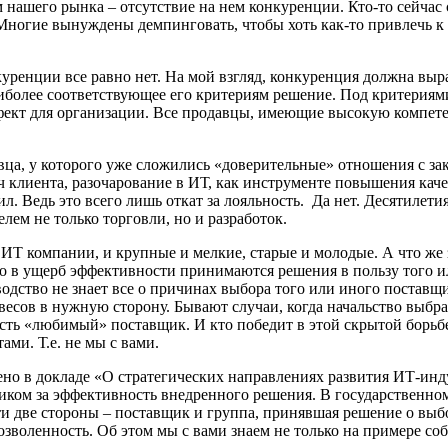
 нашего рынка – отсутствие на нем конкуренции. Кто-то сейчас с
ногие вынуждены демпинговать, чтобы хоть как-то привлечь к 
куренции все равно нет. На мой взгляд, конкуренция должна вы
наиболее соответствующее его критериям решение. Под критерия
фект для организации. Все продавцы, имеющие высокую компет
ца, у которого уже сложились «доверительные» отношения с зак
клиента, разочарование в ИТ, как инструменте повышения качес
л. Ведь это всего лишь откат за лояльность. Да нет. Десятилет
елем не только торговли, но и разработок.
ИТ компании, и крупные и мелкие, старые и молодые. А что же 
то в ущерб эффективности принимаются решения в пользу того и
водство не знает все о причинах выбора того или иного поставщи
весов в нужную сторону. Бывают случаи, когда начальство выбр
есть «любимый» поставщик. И кто победит в этой скрытой борьбе
ми. Т.е. не мы с вами.
ено в докладе «О стратегических направлениях развития ИТ-инд
зчиком за эффективность внедренного решения. В государственно
и две стороны – поставщик и группа, принявшая решение о выбо
зволенность. Об этом мы с вами знаем не только на примере со