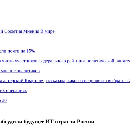
ий
События
Мнения
В мире
сли почти на 15%
 число участников федерального рейтинга политической влияте
 мнение аналитиков
хгалтерский Квартал» рассказала, какого специалиста выбрать в 
ких операциях
о 30
обсудили будущее ИТ отрасли России