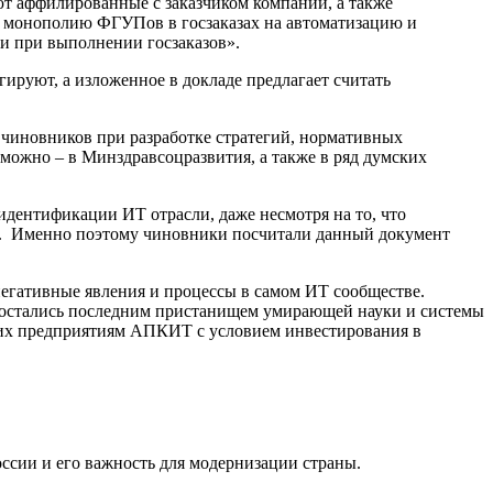
т аффилированные с заказчиком компании, а также
ь монополию ФГУПов в госзаказах на автоматизацию и
ии при выполнении госзаказов».
ируют, а изложенное в докладе предлагает считать
чиновников при разработке стратегий, нормативных
можно – в Минздравсоцразвития, а также в ряд думских
идентификации ИТ отрасли, даже несмотря на то, что
е. Именно поэтому чиновники посчитали данный документ
 негативные явления и процессы в самом ИТ сообществе.
ы остались последним пристанищем умирающей науки и системы
я их предприятиям АПКИТ с условием инвестирования в
ссии и его важность для модернизации страны.