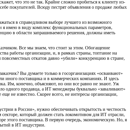
кажет, что это не так. Крайне сложно пробиться к клиенту из-
себе покупателей. Всюду пестрят объявления о продаже любых
ражаться в справедливом выборе лучшего из возможного
ми я имею в виду комплекс функциональных параметров,
енцию в области запрашиваемого решения, должны иметь
азчиком. Все мы знаем, что стоит за этим. Обогащение
тва работы организации, и, в рамках страны, топтание на
ия повсеместных откатов давно «убили» конкуренцию в стране,
заказчик? Вы думаете только в госорганизациях «осваивают»
ли иного поставщика и в коммерческих компаниях. И здесь
ка. Им, конечно, объясняют, но они все равно не знают. Уж
ало одного продавца, а ИТ менеджеры буквально «заваливают»
 еще не известно. Скорее всего, не интересы организации,
устрии в России», нужно обеспечивать открытость и честность
м секторе, который должен стать локомотивом для ИТ отрасли,
ре этого поставщика. В первую очередь, экономическую. Но, я
бытий в ИТ индустрии.