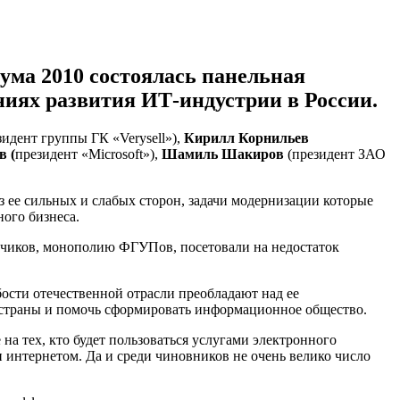
рума 2010 состоялась панельная
ниях развития ИТ-индустрии в России.
идент группы ГК «Verysell»),
Кирилл Корнильев
 (
президент «Microsoft»),
Шамиль Шакиров
(президент ЗАО
з ее сильных и слабых сторон, задачи модернизации которые
ого бизнеса.
зчиков, монополию ФГУПов, посетовали на недостаток
бости отечественной отрасли преобладают над ее
и страны и помочь сформировать информационное общество.
на тех, кто будет пользоваться услугами электронного
 интернетом. Да и среди чиновников не очень велико число