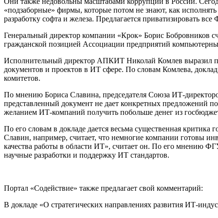
Они также недовольны масштабами коррупции в России. Сегод
«подзаборные» фирмы, которые потом не знают, как исполнят
разработку софта и железа. Предлагается приватизировать вс
Генеральный директор компании «Крок» Борис Бобровников счит
гражданской позицией Ассоциации предприятий компьютерн
Исполнительный директор АПКИТ Николай Комлев выразил пож
документов и проектов в ИТ сфере. По словам Комлева, докла
комитетов.
По мнению Бориса Славина, председателя Союза ИТ-директоров
представленный документ не дает конкретных предложений п
желанием ИТ-компаний получить побольше денег из госбюдже
По его словам в докладе дается весьма существенная критика 
Славин, например, считает, что немногие компании готовы и
качества работы в области ИТ», считает он. По его мнению 
научные разработки и поддержку ИТ стандартов.
Портал «Содействие» также предлагает свой комментарий:
В докладе «О стратегических направлениях развития ИТ-индус