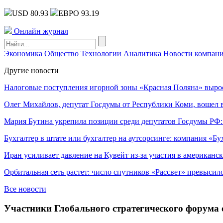
USD 80.93
ЕВРО 93.19
Онлайн журнал
Экономика
Общество
Технологии
Аналитика
Новости компан
Другие новости
Налоговые поступления игорной зоны «Красная Поляна» выро
Олег Михайлов, депутат Госдумы от Республики Коми, вошел в
Мария Бутина укрепила позиции среди депутатов Госдумы РФ:
Бухгалтер в штате или бухгалтер на аутсорсинге: компания «Бу
Иран усиливает давление на Кувейт из-за участия в американс
Орбитальная сеть растет: число спутников «Рассвет» превысил
Все новости
Участники Глобального стратегического форума 