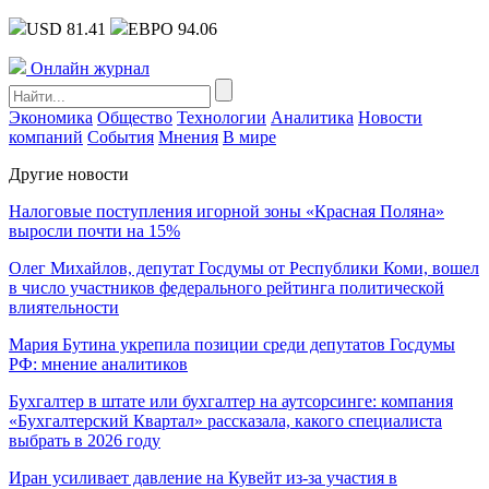
USD 81.41
ЕВРО 94.06
Онлайн журнал
Экономика
Общество
Технологии
Аналитика
Новости
компаний
События
Мнения
В мире
Другие новости
Налоговые поступления игорной зоны «Красная Поляна»
выросли почти на 15%
Олег Михайлов, депутат Госдумы от Республики Коми, вошел
в число участников федерального рейтинга политической
влиятельности
Мария Бутина укрепила позиции среди депутатов Госдумы
РФ: мнение аналитиков
Бухгалтер в штате или бухгалтер на аутсорсинге: компания
«Бухгалтерский Квартал» рассказала, какого специалиста
выбрать в 2026 году
Иран усиливает давление на Кувейт из-за участия в