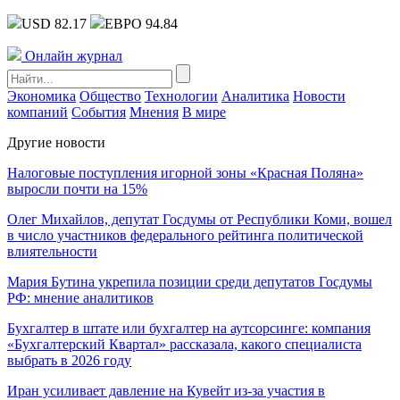
USD 82.17
ЕВРО 94.84
Онлайн журнал
Экономика
Общество
Технологии
Аналитика
Новости
компаний
События
Мнения
В мире
Другие новости
Налоговые поступления игорной зоны «Красная Поляна»
выросли почти на 15%
Олег Михайлов, депутат Госдумы от Республики Коми, вошел
в число участников федерального рейтинга политической
влиятельности
Мария Бутина укрепила позиции среди депутатов Госдумы
РФ: мнение аналитиков
Бухгалтер в штате или бухгалтер на аутсорсинге: компания
«Бухгалтерский Квартал» рассказала, какого специалиста
выбрать в 2026 году
Иран усиливает давление на Кувейт из-за участия в