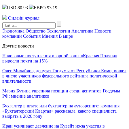
USD 80.93
ЕВРО 93.19
Онлайн журнал
Экономика
Общество
Технологии
Аналитика
Новости
компаний
События
Мнения
В мире
Другие новости
Налоговые поступления игорной зоны «Красная Поляна»
выросли почти на 15%
Олег Михайлов, депутат Госдумы от Республики Коми, вошел
в число участников федерального рейтинга политической
влиятельности
Мария Бутина укрепила позиции среди депутатов Госдумы
РФ: мнение аналитиков
Бухгалтер в штате или бухгалтер на аутсорсинге: компания
«Бухгалтерский Квартал» рассказала, какого специалиста
выбрать в 2026 году
Иран усиливает давление на Кувейт из-за участия в