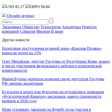
USD 82.17
ЕВРО 94.84
Онлайн журнал
Экономика
Общество
Технологии
Аналитика
Новости
компаний
События
Мнения
В мире
Другие новости
Налоговые поступления игорной зоны «Красная Поляна»
выросли почти на 15%
Олег Михайлов, депутат Госдумы от Республики Коми, вошел
в число участников федерального рейтинга политической
влиятельности
Мария Бутина укрепила позиции среди депутатов Госдумы
РФ: мнение аналитиков
Бухгалтер в штате или бухгалтер на аутсорсинге: компания
«Бухгалтерский Квартал» рассказала, какого специалиста
выбрать в 2026 году
Иран усиливает давление на Кувейт из-за участия в