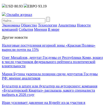
USD 80.93
ЕВРО 93.19
Онлайн журнал
Экономика
Общество
Технологии
Аналитика
Новости
компаний
События
Мнения
В мире
Другие новости
Налоговые поступления игорной зоны «Красная Поляна»
выросли почти на 15%
Олег Михайлов, депутат Госдумы от Республики Коми, вошел
в число участников федерального рейтинга политической
влиятельности
Мария Бутина укрепила позиции среди депутатов Госдумы
РФ: мнение аналитиков
Бухгалтер в штате или бухгалтер на аутсорсинге: компания
«Бухгалтерский Квартал» рассказала, какого специалиста
выбрать в 2026 году
Иран усиливает давление на Кувейт из-за участия в