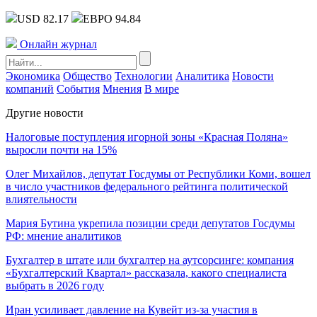
USD 82.17
ЕВРО 94.84
Онлайн журнал
Экономика
Общество
Технологии
Аналитика
Новости
компаний
События
Мнения
В мире
Другие новости
Налоговые поступления игорной зоны «Красная Поляна»
выросли почти на 15%
Олег Михайлов, депутат Госдумы от Республики Коми, вошел
в число участников федерального рейтинга политической
влиятельности
Мария Бутина укрепила позиции среди депутатов Госдумы
РФ: мнение аналитиков
Бухгалтер в штате или бухгалтер на аутсорсинге: компания
«Бухгалтерский Квартал» рассказала, какого специалиста
выбрать в 2026 году
Иран усиливает давление на Кувейт из-за участия в