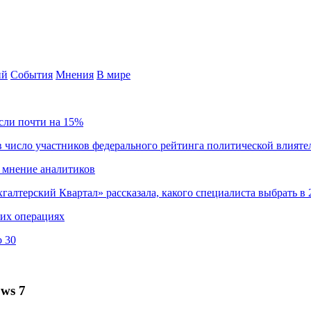
ий
События
Мнения
В мире
сли почти на 15%
 число участников федерального рейтинга политической влияте
 мнение аналитиков
хгалтерский Квартал» рассказала, какого специалиста выбрать в 
ких операциях
о 30
ws 7