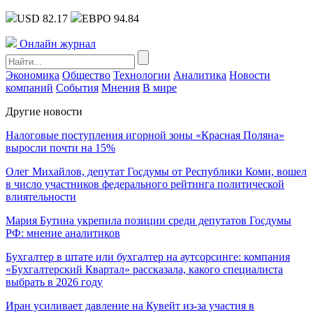
USD 82.17
ЕВРО 94.84
Онлайн журнал
Экономика
Общество
Технологии
Аналитика
Новости
компаний
События
Мнения
В мире
Другие новости
Налоговые поступления игорной зоны «Красная Поляна»
выросли почти на 15%
Олег Михайлов, депутат Госдумы от Республики Коми, вошел
в число участников федерального рейтинга политической
влиятельности
Мария Бутина укрепила позиции среди депутатов Госдумы
РФ: мнение аналитиков
Бухгалтер в штате или бухгалтер на аутсорсинге: компания
«Бухгалтерский Квартал» рассказала, какого специалиста
выбрать в 2026 году
Иран усиливает давление на Кувейт из-за участия в