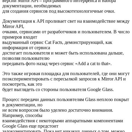
версии Mirror API – программного интерфейса и набора
документации, необходимых
для создания сервисов под высокотехнологичные очки.
Документация к API проливает свет на взаимодействие между
Mirror API,
очками, сервисами от разработчиков и пользователем. В число
примеров входит
выдуманный сервис Cat Facts, демонстрирующий, как
информация от сервиса
достигает пользователя и может быть использована дальше,
позволяя пользователю
передавать фото назад через сервис «Add a cat to that».
Это также игровая площадка для пользователей, где они могут
поэкспериментировать с пересылкой запросов к Mirror API и
посмотреть, как это
будет выглядеть со стороны пользователя Google Glass.
Процесс передачи данных пользовтелям Glass неплозо покрыт
в документации, но
не всем вопросом было уделено достаточно внимания.
Например, способы
взаимодействия с некоторыми аппаратными компонентами
Google Glass еще предстоит
задокументировать. Пока нет никаких данных о том, можно