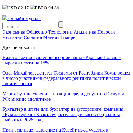
USD 82.17
ЕВРО 94.84
Онлайн журнал
Экономика
Общество
Технологии
Аналитика
Новости
компаний
События
Мнения
В мире
Другие новости
Налоговые поступления игорной зоны «Красная Поляна»
выросли почти на 15%
Олег Михайлов, депутат Госдумы от Республики Коми, вошел
в число участников федерального рейтинга политической
влиятельности
Мария Бутина укрепила позиции среди депутатов Госдумы
РФ: мнение аналитиков
Бухгалтер в штате или бухгалтер на аутсорсинге: компания
«Бухгалтерский Квартал» рассказала, какого специалиста
выбрать в 2026 году
Иран усиливает давление на Кувейт из-за участия в