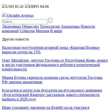
USD 81.41
ЕВРО 94.06
Онлайн журнал
Экономика
Общество
Технологии
Аналитика
Новости
компаний
События
Мнения
В мире
Другие новости
Налоговые поступления игорной зоны «Красная Поляна»
выросли почти на 15%
Олег Михайлов, депутат Госдумы от Республики Коми, вошел
в число участников федерального рейтинга политической
влиятельности
Мария Бутина укрепила позиции среди депутатов Госдумы
РФ: мнение аналитиков
Бухгалтер в штате или бухгалтер на аутсорсинге: компания
«Бухгалтерский Квартал» рассказала, какого специалиста
выбрать в 2026 году
Иран усиливает давление на Кувейт из-за участия в