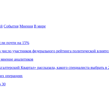
ий
События
Мнения
В мире
сли почти на 15%
 число участников федерального рейтинга политической влияте
 мнение аналитиков
хгалтерский Квартал» рассказала, какого специалиста выбрать в 
ких операциях
о 30