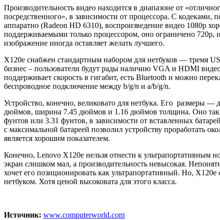
Производительность видео находится в диапазоне от «отличног
посредственного», в зависимости от процессора. С кодеками,
аппаратно (Radeon HD 6310), воспроизведение видео 1080p хор
поддерживаемыми только процессором, оно ограничено 720p, и
изображение иногда оставляет желать лучшего.
X120e снабжен стандартным набором для нетбуков — тремя US
бизнес – пользователи будут рады наличию VGA и HDMI видео
поддерживает скорость в гигабит, есть Bluetooth и можно пере
беспроводное подключение между b/g/n и a/b/g/n.
Устройство, конечно, великовато для нетбука. Его размеры — д
дюймов, ширина 7.45 дюймов и 1.16 дюймов толщина. Оно так
фунтов или 3.31 фунтов, в зависимости от вставленных батаре
с максимальной батареей позволил устройству проработать окол
является хорошим показателем.
Конечно, Lenovo X120e нельзя отнести к ультрапортативным но
экран слишком мал, а производительность невысокая. Непонят
хочет его позиционировать как ультрапортативный. Но, X120e
нетбуком. Хотя ценой высоковата для этого класса.
Источник:
www.computerworld.com