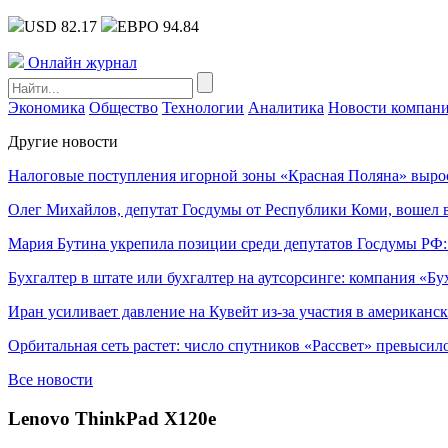
USD 82.17
ЕВРО 94.84
Онлайн журнал
Экономика
Общество
Технологии
Аналитика
Новости компан
Другие новости
Налоговые поступления игорной зоны «Красная Поляна» выро
Олег Михайлов, депутат Госдумы от Республики Коми, вошел в
Мария Бутина укрепила позиции среди депутатов Госдумы РФ:
Бухгалтер в штате или бухгалтер на аутсорсинге: компания «Бу
Иран усиливает давление на Кувейт из-за участия в американс
Орбитальная сеть растет: число спутников «Рассвет» превысил
Все новости
Lenovo ThinkPad X120e