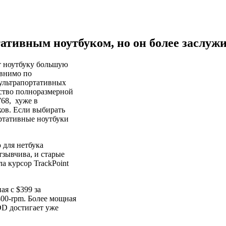
ативным ноутбуком, но он более заслуж
т ноутбуку большую
авнимо по
 ультрапортативных
йство полноразмерной
768, хуже в
ков. Если выбирать
ортативные ноутбуки
 для нетбука
тзывчива, и старые
а курсор TrackPoint
ая с $399 за
400-rpm. Более мощная
D достигает уже