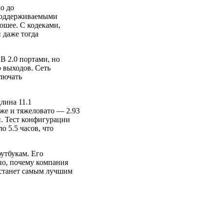
о до
 поддерживаемыми
ошее. С кодеками,
 даже тогда
B 2.0 портами, но
 выходов. Сеть
ключать
лина 11.1
же и тяжеловато — 2.93
й. Тест конфигурации
о 5.5 часов, что
утбукам. Его
но, почему компания
 станет самым лучшим