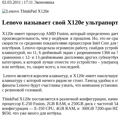
02.03.2011 | 17:11
Экономика
Lenovo называет свой X120e ультрапорт
X120e имеет процессор AMD Fusion, который определенно дае
производительность, чем у недбуков в прошлом. Но, это не ср
скорости со средними показателями процессоров Intel Core для
ноутбуков. Lenovo проделала огромную работу, снабдив устро
клавиатурой, но 11, 6 дюймовый экран с разрешением 1366 на 
сравнении с 12- и 13-дюймовыми дисплеями других субноутбу
категорию, к которой лучше отнести это устройство – ультрап
или нетбуки, то, скорее всего, к последней.
Lenovo является королем клавиатур, и X120e имеет наилучшую
клавиатуру с которой ничего рядом не стоит. Тачпэд удобна и о
фанаты Lenovo будут счастливы узнать, что компания установил
с резиновой головкой.
ThinkPad X120e поставляется в различной конфигурации, начин
процессор E-250 Fusion, 2GB RAM, и 250GB диск с частотой 5
конфигурация — E-350 CPU, 4GB RAM, и 300GB 7200-rpm HD
$650, что уже много для нетбука.