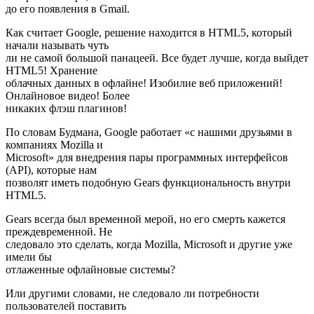
до его появления в Gmail.
Как считает Google, решение находится в HTML5, который
начали называть чуть
ли не самой большой панацеей. Все будет лучше, когда выйдет
HTML5! Хранение
облачных данных в офлайне! Изобилие веб приложений!
Онлайновое видео! Более
никаких флэш плагинов!
По словам Будмана, Google работает «с нашими друзьями в
компаниях Mozilla и
Microsoft» для внедрения пары программных интерфейсов
(API), которые нам
позволят иметь подобную Gears функциональность внутри
HTML5.
Gears всегда был временной мерой, но его смерть кажется
преждевременной. Не
следовало это сделать, когда Mozilla, Microsoft и другие уже
имели бы
отлаженные офлайновые системы?
Или другими словами, не следовало ли потребности
пользователей поставить