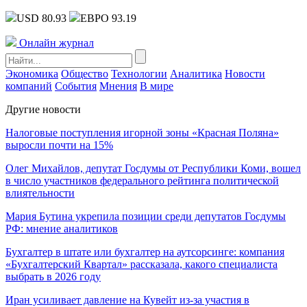
USD 80.93
ЕВРО 93.19
Онлайн журнал
Экономика
Общество
Технологии
Аналитика
Новости
компаний
События
Мнения
В мире
Другие новости
Налоговые поступления игорной зоны «Красная Поляна»
выросли почти на 15%
Олег Михайлов, депутат Госдумы от Республики Коми, вошел
в число участников федерального рейтинга политической
влиятельности
Мария Бутина укрепила позиции среди депутатов Госдумы
РФ: мнение аналитиков
Бухгалтер в штате или бухгалтер на аутсорсинге: компания
«Бухгалтерский Квартал» рассказала, какого специалиста
выбрать в 2026 году
Иран усиливает давление на Кувейт из-за участия в