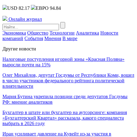
USD 82.17
ЕВРО 94.84
Онлайн журнал
Экономика
Общество
Технологии
Аналитика
Новости
компаний
События
Мнения
В мире
Другие новости
Налоговые поступления игорной зоны «Красная Поляна»
выросли почти на 15%
Олег Михайлов, депутат Госдумы от Республики Коми, вошел
в число участников федерального рейтинга политической
влиятельности
Мария Бутина укрепила позиции среди депутатов Госдумы
РФ: мнение аналитиков
Бухгалтер в штате или бухгалтер на аутсорсинге: компания
«Бухгалтерский Квартал» рассказала, какого специалиста
выбрать в 2026 году
Иран усиливает давление на Кувейт из-за участия в