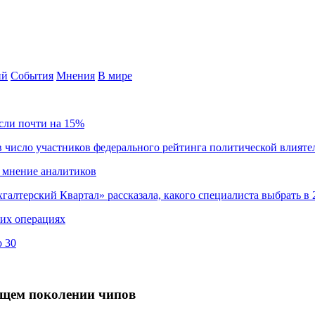
ий
События
Мнения
В мире
сли почти на 15%
 число участников федерального рейтинга политической влияте
 мнение аналитиков
хгалтерский Квартал» рассказала, какого специалиста выбрать в 
ких операциях
о 30
ующем поколении чипов