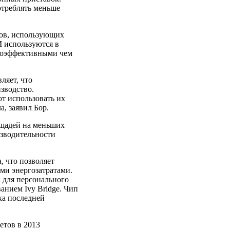
отреблять меньше
ов, использующих
 используются в
ргоэффективными чем
вляет, что
зводство.
т использовать их
а, заявил Бор.
ощадей на меньших
изводительности
, что позволяет
ми энергозатратами.
 для персонального
анием Ivy Bridge. Чип
ка последней
етов в 2013