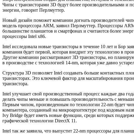
Чипы с транзисторами 3D будут более производительными и п
энергии, говорит Перлмуттер.
Новый дизайн поможет компании догнать производителей чип
модель процессора ARM, заявил Перлмуттер. Процессоры ARM
большинстве планшетов и смартфонах и считаются более эне
процессоры Intel x86.
Intel исследовала новые транзисторы в течение 10 лет и Бор зая
компания будет первой, которая внедрит эту технологию в прои
Другие компании рассматривают 3D транзисторы, но планирую
в производстве с технологией 14-nm, которая уже давно устарел
Структура 3D позволяет Intel создавать больше контактных пл
транзисторах. Это ключевой фактор для масштабирования про
транзистора.
Intel улучшает свой производственный процесс каждые два года
делать чипы меньше и повышать производительность с меньши
Первым чипом, произведенным по технологии 22-nm будет чип
компьютера, созданный на микроархитектуре под кодовым назв
Ivy Bridge будет иметь новые функции, среди которых поддерж
графической технологии DirectX 11.
Intel так же заявила, что выпустит 22-nm процессоры для планш