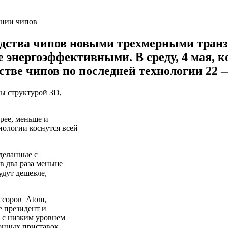
одства чипов новыми трехмерными транз
 энергоэффективными. В среду, 4 мая, 
стве чипов по последней технологии 22 
ры структурой 3D,
трее, меньше и
нологии коснутся всей
деланные с
в два раза меньше
удут дешевле,
ссоров Atom,
е президент и
m с низким уровнем
онных приставок.