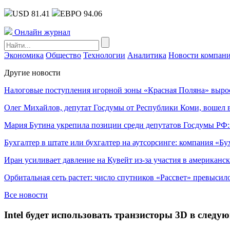
USD 81.41
ЕВРО 94.06
Онлайн журнал
Экономика
Общество
Технологии
Аналитика
Новости компан
Другие новости
Налоговые поступления игорной зоны «Красная Поляна» выро
Олег Михайлов, депутат Госдумы от Республики Коми, вошел в
Мария Бутина укрепила позиции среди депутатов Госдумы РФ:
Бухгалтер в штате или бухгалтер на аутсорсинге: компания «Бу
Иран усиливает давление на Кувейт из-за участия в американс
Орбитальная сеть растет: число спутников «Рассвет» превысил
Все новости
Intel будет использовать транзисторы 3D в след