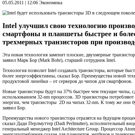
05.05.2011 | 12:06
Экономика
Intel улучшил свою технологию произв
смартфоны и планшеты быстрее и более
трехмерных транзисторов при производ
Эта новая технология заменит плоские, двухмерные транзисто
заявил Марк Бор (Mark Bohr), старший сотрудник Intel.
Технология позволит Intel создавать транзисторы, которые быс
более энергоэффективны, сказал Бор. Преимущества новой тех
продуктовой линейки – от серверов до чипов для смартфонов.
Новые транзисторы будут на 37% быстрее чем текущие чипы, с
использованием 32-nm процессов. 3D транзисторы потребляют 
энергии, чем транзисторы 2D на чипах 32-nm. К тому же они б
заявил Бор.
Преимущества нового транзистора отразятся на будущем проце
сказал Дади Перлмуттер (Dadi Perlmutter), исполнительный виц
генеральный менеджер Intel Architecture Group. Процессор Ato
энергопотребления создан для планшетов, нетбуков и телевизи