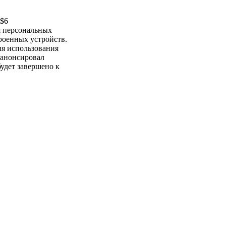
S$6
я персональных
роенных устройств.
для использования
l анонсировал
будет завершено к