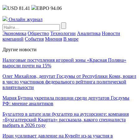
USD 81.41
ЕВРО 94.06
Онлайн журнал
Экономика
Общество
Технологии
Аналитика
Новости
компаний
События
Мнения
В мире
Другие новости
Налоговые поступления игорной зоны «Красная Поляна»
выросли почти на 15%
Олег Михайлов, депутат Госдумы от Республики Коми, вошел
в число участников федерального рейтинга политической
влиятельности
Мария Бутина укрепила позиции среди депутатов Госдумы
РФ: мнение аналитиков
Бухгалтер в штате или бухгалтер на аутсорсинге: компания
«Бухгалтерский Квартал» рассказала, какого специалиста
выбрать в 2026 году
Иран усиливает давление на Кувейт из-за участия в