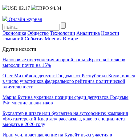
USD 82.17
ЕВРО 94.84
Онлайн журнал
Экономика
Общество
Технологии
Аналитика
Новости
компаний
События
Мнения
В мире
Другие новости
Налоговые поступления игорной зоны «Красная Поляна»
выросли почти на 15%
Олег Михайлов, депутат Госдумы от Республики Коми, вошел
в число участников федерального рейтинга политической
влиятельности
Мария Бутина укрепила позиции среди депутатов Госдумы
РФ: мнение аналитиков
Бухгалтер в штате или бухгалтер на аутсорсинге: компания
«Бухгалтерский Квартал» рассказала, какого специалиста
выбрать в 2026 году
Иран усиливает давление на Кувейт из-за участия в