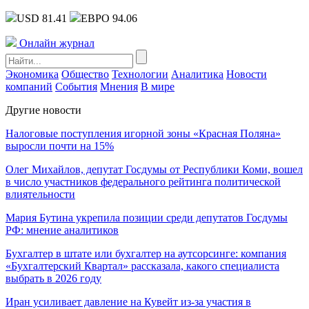
USD 81.41
ЕВРО 94.06
Онлайн журнал
Экономика
Общество
Технологии
Аналитика
Новости
компаний
События
Мнения
В мире
Другие новости
Налоговые поступления игорной зоны «Красная Поляна»
выросли почти на 15%
Олег Михайлов, депутат Госдумы от Республики Коми, вошел
в число участников федерального рейтинга политической
влиятельности
Мария Бутина укрепила позиции среди депутатов Госдумы
РФ: мнение аналитиков
Бухгалтер в штате или бухгалтер на аутсорсинге: компания
«Бухгалтерский Квартал» рассказала, какого специалиста
выбрать в 2026 году
Иран усиливает давление на Кувейт из-за участия в