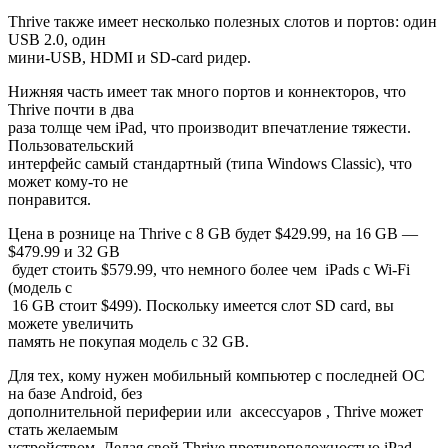
Thrive также имеет несколько полезных слотов и портов: один
USB 2.0, один
мини-USB, HDMI и SD-card ридер.
Нижняя часть имеет так много портов и коннекторов, что
Thrive почти в два
раза толще чем iPad, что производит впечатление тяжести.
Пользовательский
интерфейс самый стандартный (типа Windows Classic), что
может кому-то не
понравится.
Цена в рознице на Thrive с 8 GB будет $429.99, на 16 GB —
$479.99 и 32 GB
будет стоить $579.99, что немного более чем iPads с Wi-Fi
(модель с
16 GB стоит $499). Поскольку имеется слот SD card, вы
можете увеличить
память не покупая модель с 32 GB.
Для тех, кому нужен мобильный компьютер с последней ОС
на базе Android, без
дополнительной периферии или аксессуаров , Thrive может
стать желаемым
устройством. Делая свой Thrive противоположностью iPad,