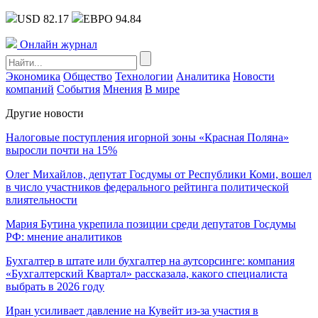
USD 82.17
ЕВРО 94.84
Онлайн журнал
Экономика
Общество
Технологии
Аналитика
Новости
компаний
События
Мнения
В мире
Другие новости
Налоговые поступления игорной зоны «Красная Поляна»
выросли почти на 15%
Олег Михайлов, депутат Госдумы от Республики Коми, вошел
в число участников федерального рейтинга политической
влиятельности
Мария Бутина укрепила позиции среди депутатов Госдумы
РФ: мнение аналитиков
Бухгалтер в штате или бухгалтер на аутсорсинге: компания
«Бухгалтерский Квартал» рассказала, какого специалиста
выбрать в 2026 году
Иран усиливает давление на Кувейт из-за участия в