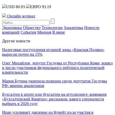
USD 80.93
ЕВРО 93.19
Онлайн журнал
Экономика
Общество
Технологии
Аналитика
Новости
компаний
События
Мнения
В мире
Другие новости
Налоговые поступления игорной зоны «Красная Поляна»
выросли почти на 15%
Олег Михайлов, депутат Госдумы от Республики Коми, вошел
в число участников федерального рейтинга политической
влиятельности
Мария Бутина укрепила позиции среди депутатов Госдумы
РФ: мнение аналитиков
Бухгалтер в штате или бухгалтер на аутсорсинге: компания
«Бухгалтерский Квартал» рассказала, какого специалиста
выбрать в 2026 году
Иран усиливает давление на Кувейт из-за участия в