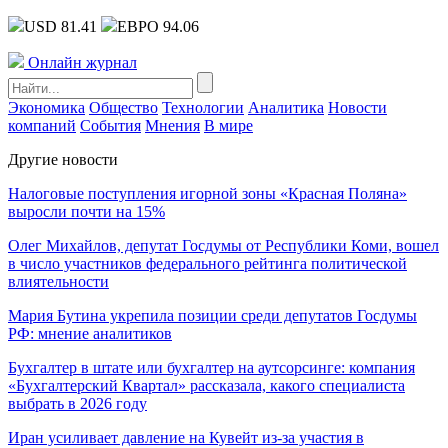
USD 81.41
ЕВРО 94.06
Онлайн журнал
Экономика
Общество
Технологии
Аналитика
Новости
компаний
События
Мнения
В мире
Другие новости
Налоговые поступления игорной зоны «Красная Поляна»
выросли почти на 15%
Олег Михайлов, депутат Госдумы от Республики Коми, вошел
в число участников федерального рейтинга политической
влиятельности
Мария Бутина укрепила позиции среди депутатов Госдумы
РФ: мнение аналитиков
Бухгалтер в штате или бухгалтер на аутсорсинге: компания
«Бухгалтерский Квартал» рассказала, какого специалиста
выбрать в 2026 году
Иран усиливает давление на Кувейт из-за участия в