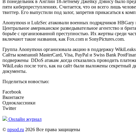
В понедельник в Англии 18-летнему Джейку Дэвису было пред
пяти киберпреступлениях. Считается, что он всего лишь челове
твиттер. Его выпустили под залог, запретив прикасаться к комп
Anonymous и LulzSec атаковали военных подрядчиков HBGary 
Центральное американское разведывательное агентство и брит
борьбе с организованной преступностью. Их жертвы среди ча
включают такие названия, как Fox.com и SonyPictures.com.
Группа Anonymous организовала акцию в поддержку WikiLeaks 
Сайты компаний MasterCard, Visa, PayPal и Swiss Bank PostFina
подвержены DDoS атакам ,когда отказались проводить платежи
WikiLeaks после того, как на сайт были выложены секретный 
документы.
Поделиться новостью:
Facebook
Вконтакте
Одноклассники
Twitter
Онлайн журнал
©
npsod.ru
2026 Все права защищены