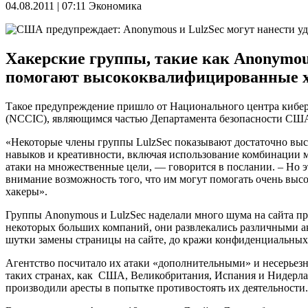
04.08.2011 | 07:11
Экономика
Хакерские группы, такие как Anonymous
помогают высококвалифицированные ха
Такое предупреждение пришло от Национального центра кибе
(NCCIC), являющимся частью Департамента безопасности СШ
«Некоторые члены группы LulzSec показывают достаточно вы
навыков и креативности, включая использование комбинации м
атаки на множественные цели, — говорится в послании. – Но э
внимание возможность того, что им могут помогать очень вы
хакеры».
Группы Anonymous и LulzSec наделали много шума на сайта пр
некоторых больших компаний, они развлекались различными а
шутки замены страницы на сайте, до кражи конфиденциальны
Агентство посчитало их атаки «дополнительными» и несерьез
таких странах, как США, Великобритания, Испания и Нидерл
производили аресты в попытке противостоять их деятельности.