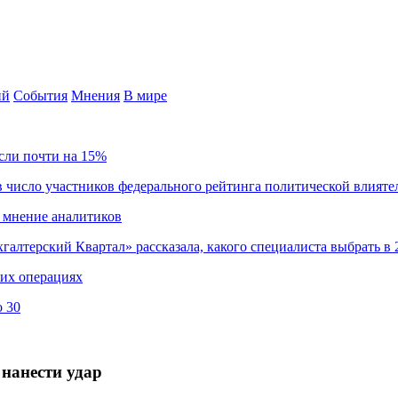
ий
События
Мнения
В мире
сли почти на 15%
 число участников федерального рейтинга политической влияте
 мнение аналитиков
хгалтерский Квартал» рассказала, какого специалиста выбрать в 
ких операциях
о 30
нанести удар