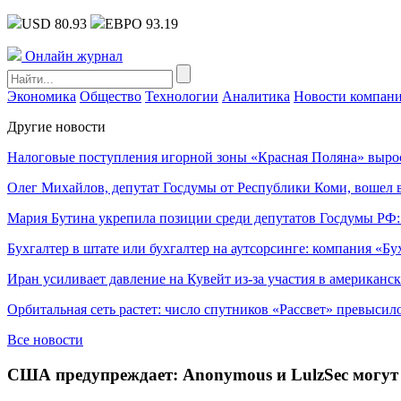
USD 80.93
ЕВРО 93.19
Онлайн журнал
Экономика
Общество
Технологии
Аналитика
Новости компан
Другие новости
Налоговые поступления игорной зоны «Красная Поляна» выро
Олег Михайлов, депутат Госдумы от Республики Коми, вошел в
Мария Бутина укрепила позиции среди депутатов Госдумы РФ:
Бухгалтер в штате или бухгалтер на аутсорсинге: компания «Бу
Иран усиливает давление на Кувейт из-за участия в американс
Орбитальная сеть растет: число спутников «Рассвет» превысил
Все новости
США предупреждает: Anonymous и LulzSec могут 