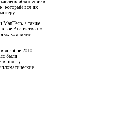
ъявлено обвинение в
к, который вел их
ьютеру.
и ManTech, а также
анское Агентство по
стных компаний
в декабре 2010.
nce были
 в пользу
дипломатические