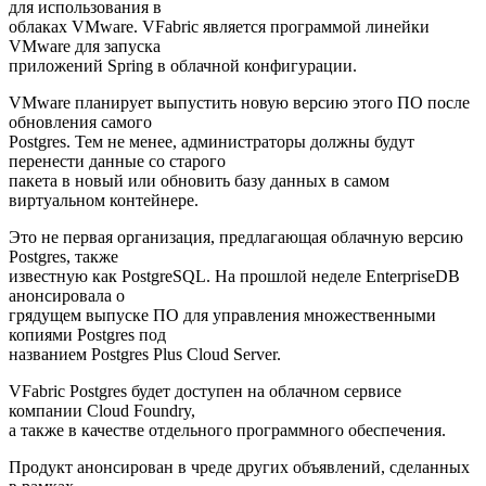
для использования в
облаках VMware. VFabric является программой линейки
VMware для запуска
приложений Spring в облачной конфигурации.
VMware планирует выпустить новую версию этого ПО после
обновления самого
Postgres. Тем не менее, администраторы должны будут
перенести данные со старого
пакета в новый или обновить базу данных в самом
виртуальном контейнере.
Это не первая организация, предлагающая облачную версию
Postgres, также
известную как PostgreSQL. На прошлой неделе EnterpriseDB
анонсировала о
грядущем выпуске ПО для управления множественными
копиями Postgres под
названием Postgres Plus Cloud Server.
VFabric Postgres будет доступен на облачном сервисе
компании Cloud Foundry,
а также в качестве отдельного программного обеспечения.
Продукт анонсирован в чреде других объявлений, сделанных