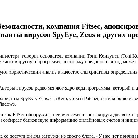
езопасности, компания Fitsec, анонсиро
анты вирусов SpyEye, Zeus и других вр
мпьютера, говорит основатель компании Тони Коивунен (Toni K
ие антивирусную программу, поскольку вредоносный код может 
уют эвристический анализ в качестве альтернативы определени
 Авторы вирусов редко меняют ядро кода программы, который и 
варианты SpyEye, Zeus, CarBerp, Gozi и Patcher, пяти хорошо и
indows.
го как FitSec обнаружила неизменяемую часть вируса для всех ва
. Он собирает банковскую информацию онлайновых счетов и иници
а ее доступной для загрузки из своего блога. «У нас нет причи