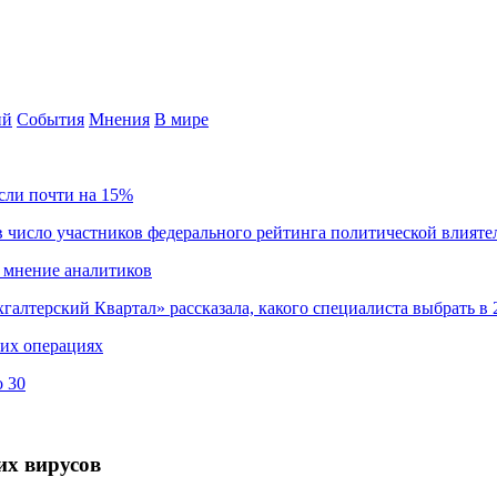
ий
События
Мнения
В мире
сли почти на 15%
 число участников федерального рейтинга политической влияте
 мнение аналитиков
хгалтерский Квартал» рассказала, какого специалиста выбрать в 
ких операциях
о 30
их вирусов