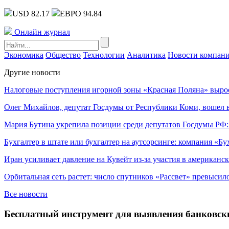
USD 82.17
ЕВРО 94.84
Онлайн журнал
Экономика
Общество
Технологии
Аналитика
Новости компан
Другие новости
Налоговые поступления игорной зоны «Красная Поляна» выро
Олег Михайлов, депутат Госдумы от Республики Коми, вошел в
Мария Бутина укрепила позиции среди депутатов Госдумы РФ:
Бухгалтер в штате или бухгалтер на аутсорсинге: компания «Бу
Иран усиливает давление на Кувейт из-за участия в американс
Орбитальная сеть растет: число спутников «Рассвет» превысил
Все новости
Бесплатный инструмент для выявления банковск