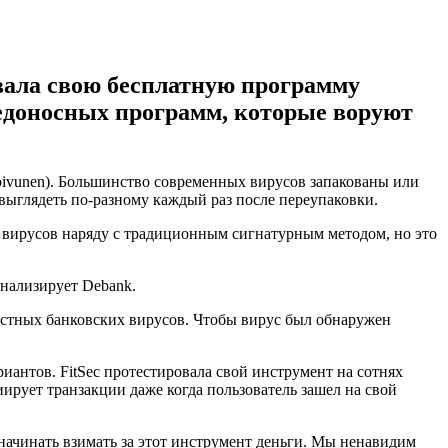
вала свою бесплатную программу
едоносных программ, которые воруют
oivunen). Большинство современных вирусов запакованы или
выглядеть по-разному каждый раз после переупаковки.
я вирусов наряду с традиционным сигнатурным методом, но это
анализирует Debank.
звестных банковских вирусов. Чтобы вирус был обнаружен
риантов. FitSec протестировала свой инструмент на сотнях
ирует транзакции даже когда пользователь зашел на свой
н начинать взимать за этот инструмент деньги. Мы ненавидим