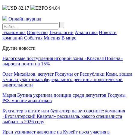
USD 82.17
ЕВРО 94.84
Онлайн журнал
Экономика
Общество
Технологии
Аналитика
Новости
компаний
События
Мнения
В мире
Другие новости
Налоговые поступления игорной зоны «Красная Поляна»
выросли почти на 15%
Олег Михайлов, депутат Госдумы от Республики Коми, вошел
в число участников федерального рейтинга политической
влиятельности
Мария Бутина укрепила позиции среди депутатов Госдумы
РФ: мнение аналитиков
Бухгалтер в штате или бухгалтер на аутсорсинге: компания
«Бухгалтерский Квартал» рассказала, какого специалиста
выбрать в 2026 году
Иран усиливает давление на Кувейт из-за участия в