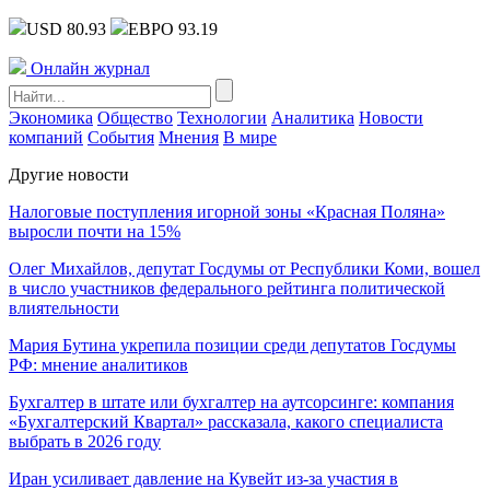
USD 80.93
ЕВРО 93.19
Онлайн журнал
Экономика
Общество
Технологии
Аналитика
Новости
компаний
События
Мнения
В мире
Другие новости
Налоговые поступления игорной зоны «Красная Поляна»
выросли почти на 15%
Олег Михайлов, депутат Госдумы от Республики Коми, вошел
в число участников федерального рейтинга политической
влиятельности
Мария Бутина укрепила позиции среди депутатов Госдумы
РФ: мнение аналитиков
Бухгалтер в штате или бухгалтер на аутсорсинге: компания
«Бухгалтерский Квартал» рассказала, какого специалиста
выбрать в 2026 году
Иран усиливает давление на Кувейт из-за участия в