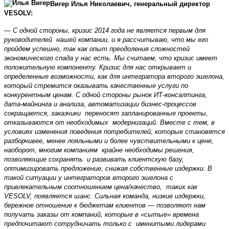
Вигер Илья Николаевич, генеральный директор
VESOLV:
— С одной стороны, кризис 2014 года не является первым для
руководителей нашей компании, и я рассчитываю, что мы его
пройдем успешно, так как опыт преодоления сложностей
экономического спада у нас есть. Мы считаем, что кризис имеет
положительную компоненту. Кризис для нас открывает и
определенные возможности, как для интегратора второго эшелона,
который стремится оказывать качественные услуги по
конкурентным ценам. С одной стороны рынок ИТ-консалтинга,
дата-майнинга и анализа, автоматизации бизнес-процессов
сокращается, заказчики переносят запланированные проекты,
отказываются от необходимых модернизаций. Вместе с тем, в
условиях изменения поведения потребителей, которые становятся
разборчивее, менее лояльными и более чувствительными к цене,
наоборот, многим компаниям крайне необходимы решения,
позволяющие сохранять и развивать клиентскую базу,
оптимизировать предложение, снижая собственные издержки. В
такой ситуации у интеграторов второго эшелона с
привлекательным соотношением цена/качество, таких как
VESOLV, появляется шанс. Сильная команда, низкие издержки,
бережное отношение к бюджетам клиентов — позволяют нам
получать заказы от компаний, которые в «сытые» времена
предпочитают сотрудничать только с именитыми лидерами