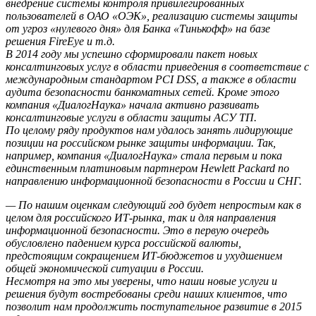
внедрение системы контроля привилегированных
пользователей в ОАО «ОЭК», реализацию системы защиты
от угроз «нулевого дня» для Банка «Тинькофф» на базе
решения FireEye и т.д.
В 2014 году мы успешно сформировали пакет новых
консалтинговых услуг в области приведения в соответствие с
международным стандартом PCI DSS, а также в области
аудита безопасности банкоматных сетей. Кроме этого
компания «ДиалогНаука» начала активно развивать
консалтинговые услуги в области защиты АСУ ТП.
По целому ряду продуктов нам удалось занять лидирующие
позиции на российском рынке защиты информации. Так,
например, компания «ДиалогНаука» стала первым и пока
единственным платиновым партнером Hewlett Packard по
направлению информационной безопасности в России и СНГ.
— По нашим оценкам следующий год будет непростым как в
целом для российского ИТ-рынка, так и для направления
информационной безопасности. Это в первую очередь
обусловлено падением курса российской валюты,
предстоящим сокращением ИТ-бюджетов и ухудшением
общей экономической ситуации в России.
Несмотря на это мы уверены, что наши новые услуги и
решения будут востребованы среди наших клиентов, что
позволит нам продолжить поступательное развитие в 2015