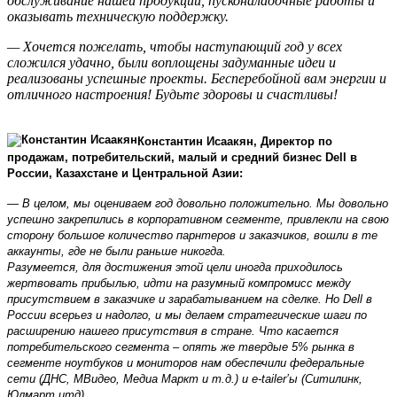
обслуживание нашей продукции, пусконаладочные работы и
оказывать техническую поддержку.
— Хочется пожелать, чтобы наступающий год у всех
сложился удачно, были воплощены задуманные идеи и
реализованы успешные проекты. Бесперебойной вам энергии и
отличного настроения! Будьте здоровы и счастливы!
Константин Исаакян, Директор по
продажам, потребительский, малый и средний бизнес Dell в
России, Казахстане и Центральной Азии:
— В целом, мы оцениваем год довольно положительно. Мы довольно
успешно закрепились в корпоративном сегменте, привлекли на свою
сторону большое количество парнтеров и заказчиков, вошли в те
аккаунты, где не были раньше никогда.
Разумеется, для достижения этой цели иногда приходилось
жертвовать прибылью, идти на разумный компромисс между
присутствием в заказчике и зарабатыванием на сделке. Но Dell в
России всерьез и надолго, и мы делаем стратегические шаги по
расширению нашего присутствия в стране. Что касается
потребительского сегмента – опять же твердые 5% рынка в
сегменте ноутбуков и мониторов нам обеспечили федеральные
сети (ДНС, МВидео, Медиа Маркт и т.д.) и e-tailer’ы (Ситилинк,
Юлмарт итд).