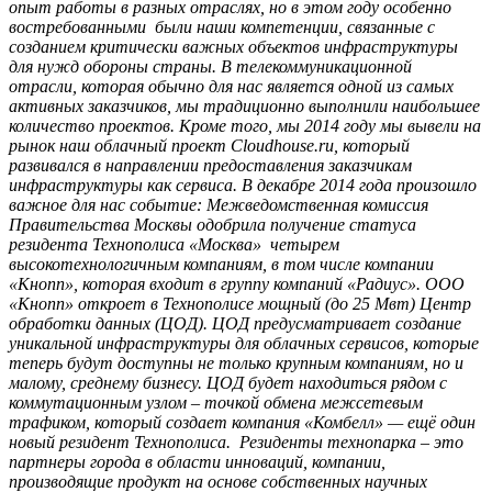
опыт работы в разных отраслях, но в этом году особенно
востребованными были наши компетенции, связанные с
созданием критически важных объектов инфраструктуры
для нужд обороны страны. В телекоммуникационной
отрасли, которая обычно для нас является одной из самых
активных заказчиков, мы традиционно выполнили наибольшее
количество проектов. Кроме того, мы 2014 году мы вывели на
рынок наш облачный проект Cloudhouse.ru, который
развивался в направлении предоставления заказчикам
инфраструктуры как сервиса. В декабре 2014 года произошло
важное для нас событие: Межведомственная комиссия
Правительства Москвы одобрила получение статуса
резидента Технополиса «Москва» четырем
высокотехнологичным компаниям, в том числе компании
«Кнопп», которая входит в группу компаний «Радиус». ООО
«Кнопп» откроет в Технополисе мощный (до 25 Мвт) Центр
обработки данных (ЦОД). ЦОД предусматривает создание
уникальной инфраструктуры для облачных сервисов, которые
теперь будут доступны не только крупным компаниям, но и
малому, среднему бизнесу. ЦОД будет находиться рядом с
коммутационным узлом – точкой обмена межсетевым
трафиком, который создает компания «Комбелл» — ещё один
новый резидент Технополиса. Резиденты технопарка – это
партнеры города в области инноваций, компании,
производящие продукт на основе собственных научных