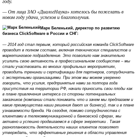
году.
— От лица ЗАО «ДиалогНаука» хотелось бы пожелать в
новом году удачи, успехов и благополучия.
Марк Беленький, директор по развитию
бизнеса ClickSoftware в России и СНГ:
— 2014 год стал первым, который российская команда ClickSoftware
проводит в полном составе, включая технических специалистов и
маркетинговое подразделение. Это позволило нам значительно
усилить свою активность в профессиональном сообществе – мы
стали участвовать во многих профильных мероприятиях,
проводить тренинги и сертификации для партнеров, сотрудничать
с экспертными организациями. При этом мы можем уверенно
говорить, что усилия, предпринятые нами за полтора года
присутствия на территории РФ, начали приносить свои плоды как
в плане привлечения интереса со стороны потенциальных
заказчиков (компании стали понимать что и зачем мы предлагаем и
какие преимущества наши решения дают их бизнесу), так и в плане
узнаваемости бренда. На сегодня, помимо сотрудничества с
клиентами в телекоммуникационной и банковской сферах, мы
активно и успешно продвигаемся в сфере энергетики . Такая
разноплановость деятельности наших клиентов позволяет
утверждать, что эффективные решения в области управления