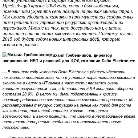
новое, учитывающее текущие запросы его игроков.
Предыдущий кризис 2008 года, хотя и был глобальным,
позволил нам укрепить свои позиции на рынках многих стран.
Мы смогли убедить заказчиков в преимуществах создаваемых
нами решений по управлению ресурсами организаций и их
персоналов. Многие из тех, кто доверились нам, в итоге
пополнили список наших ключевых клиентов. Поэтому, пусть
2015 год будет годом новых интересных идей, которые
освежат рынок»
Михаил Гребенников, директор
направления ИБП и решений для ЦОД компании Delta Electronics:
— В прошлом году компании Delta Electronics удалось удержать
показатели прошлого года, что в условиях нарастающего кризиса в
экономике в целом и ИТ-рынка в частности является очень
хорошим результатом. Так, в III квартале 2014 года рост оборота
составил 28,9%. В целом мы были подготовлены к кризису,
поэтому радикального изменения планов компании не произошло. Мы
рассматриваем текущую ситуацию на рынке как повод для роста
как компании, так и всей отрасли. Кризис – это время
возможностей, и важно помнить, что именно в нестабильное время
поступают интересные предложения и открываются новые
перспективы.
— Планов у компании немало, несмотря на всеобщую