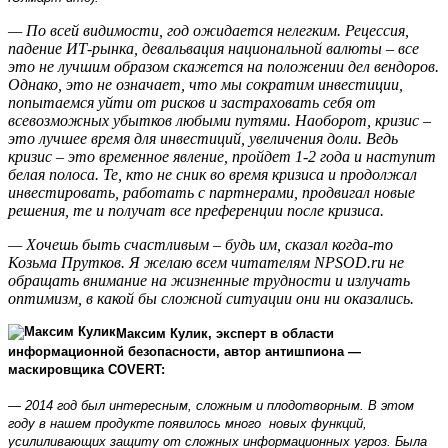
— По всей видимости, год ожидается нелегким. Рецессия,
падение ИТ-рынка, девальвация национальной валюты – все
это не лучшим образом скажется на положении дел вендоров.
Однако, это не означает, что мы сократим инвестиции,
попытаемся уйти от рисков и застраховать себя от
всевозможных убытков любыми путями. Наоборот, кризис –
это лучшее время для инвестиций, увеличения доли. Ведь
кризис – это временное явление, пройдет 1-2 года и наступит
белая полоса. Те, кто не сник во время кризиса и продолжал
инвестировать, работать с партнерами, продвигал новые
решения, те и получат все преференции после кризиса.
— Хочешь быть счастливым – будь им, сказал когда-то
Козьма Прутков. Я желаю всем читателям NPSOD.ru не
обращать внимание на жизненные трудности и излучать
оптимизм, в какой бы сложной ситуации они ни оказались.
Максим Кулик,
э
ксперт в области
информационной безопасности, автор антишпиона —
маскировщика COVERT:
— 2014 год был интересным, сложным и плодотворным. В этом
году в нашем продукте появилось много новых функций,
усилиливающих защиту от сложных информационных угроз. Была