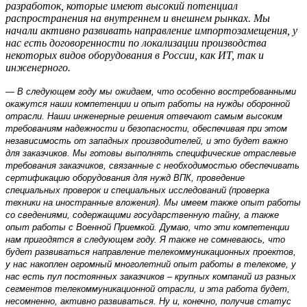
разработок, которые имеют высокий потенциал
распространения на внутреннем и внешнем рынках. Мы
начали активно развивать направление импортозамещения, у
нас есть договоренности по локализации производства
некоторых видов оборудования в России, как ИТ, так и
инженерного.
— В следующем году мы ожидаем, что особенно востребованными
окажутся наши компетенции и опыт работы на нужды оборонной
отрасли. Наши инженерные решения отвечают самым высоким
требованиям надежности и безопасности, обеспечивая при этом
независимость от западных производителей, и это будет важно
для заказчиков. Мы готовы выполнять специфические отраслевые
требования заказчиков, связанные с необходимостью обеспечивать
сертификацию оборудования для нужд ВПК, проведение
специальных проверок и специальных исследований (проверка
техники на иностранные вложения). Мы имеем также опыт работы
со сведениями, содержащими государственную тайну, а также
опыт работы с Военной Приемкой. Думаю, что эти компетенции
нам пригодятся в следующем году. Я также не сомневаюсь, что
будет развиваться направление телекоммуникационных проектов,
у нас накоплен огромный многолетний опыт работы в телекоме, у
нас есть пул постоянных заказчиков – крупных компаний из разных
сегментов телекоммуникационной отрасли, и эта работа будет,
несомненно, активно развиваться. Ну и, конечно, получив статус