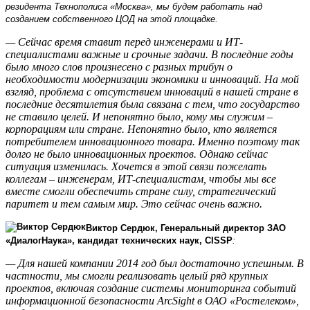
резидента Технополиса «Москва», мы будем работать над
созданием собственного ЦОД на этой площадке.
— Сейчас время ставит перед инженерами и ИТ-
специалистами важные и срочные задачи. В последние годы
было много слов произнесено с разных трибун о
необходимости модернизации экономики и инноваций. На мой
взгляд, проблема с отсутствием инноваций в нашей стране в
последние десятилетия была связана с тем, что государство
не ставило целей. И непонятно было, кому мы служим –
корпорациям или стране. Непонятно было, кто является
потребителем инновационного товара. Именно поэтому так
долго не было инновационных проектов. Однако сейчас
ситуация изменилась. Хочется в этой связи пожелать
коллегам – инженерам, ИТ-специалистам, чтобы мы все
вместе смогли обеспечить стране силу, стратегический
паритет и тем самым мир. Это сейчас очень важно.
Виктор Сердюк, Генеральный директор ЗАО
«ДиалогНаука», кандидат технических наук, CISSP
:
— Для нашей компании 2014 год был достаточно успешным. В
частности, мы смогли реализовать целый ряд крупных
проектов, включая создание системы мониторинга событий
информационной безопасности ArcSight в ОАО «Ростелеком»,