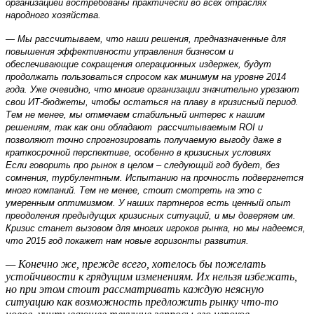
организацией востребованы практически во всех отраслях
народного хозяйства.
— Мы рассчитываем, что наши решения, предназначенные для
повышения эффективности управления бизнесом и
обеспечивающие сокращения операционных издержек, будут
продолжать пользоваться спросом как минимум на уровне 2014
года. Уже очевидно, что многие организации значительно урезают
свои ИТ-бюджеты, чтобы остаться на плаву в кризисный период.
Тем не менее, мы отмечаем стабильный интерес к нашим
решениям, так как они обладают рассчитываемым ROI и
позволяют точно спрогнозировать получаемую выгоду даже в
краткосрочной перспективе, особенно в кризисных условиях
Если говорить про рынок в целом – следующий год будет, без
сомнения, турбулентным. Испытанию на прочность подвергнется
много компаний. Тем не менее, стоит смотреть на это с
умеренным оптимизмом. У наших партнеров есть ценный опыт
преодоления предыдущих кризисных ситуаций, и мы доверяем им.
Кризис станет вызовом для многих игроков рынка, но мы надеемся,
что 2015 год покажет нам новые горизонты развития.
— Конечно же, прежде всего, хотелось бы пожелать
устойчивости к грядущим изменениям. Их нельзя избежать,
но при этом стоит рассматривать каждую неясную
ситуацию как возможность предложить рынку что-то